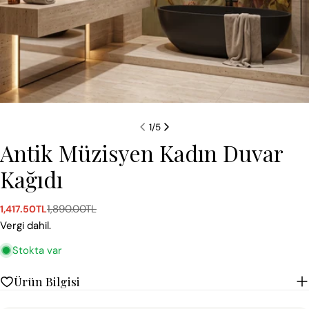
1
/
5
Antik Müzisyen Kadın Duvar
Kağıdı
1,890.00TL
1,417.50TL
Satış
Normal
ücreti
fiyat
Vergi dahil.
Stokta var
Ürün Bilgisi