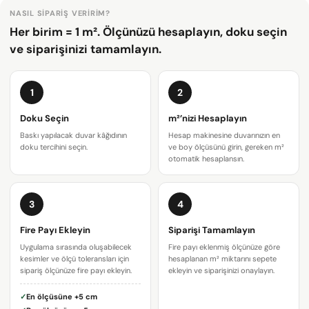
NASIL SIPARIŞ VERIRIM?
Her birim = 1 m². Ölçünüzü hesaplayın, doku seçin
ve siparişinizi tamamlayın.
1
2
Doku Seçin
m²’nizi Hesaplayın
Baskı yapılacak duvar kâğıdının
Hesap makinesine duvarınızın en
doku tercihini seçin.
ve boy ölçüsünü girin, gereken m²
otomatik hesaplansın.
3
4
Fire Payı Ekleyin
Siparişi Tamamlayın
Bir soru sor
Uygulama sırasında oluşabilecek
Fire payı eklenmiş ölçünüze göre
kesimler ve ölçü toleransları için
hesaplanan m² miktarını sepete
Adınız
sipariş ölçünüze fire payı ekleyin.
ekleyin ve siparişinizi onaylayın.
✓
En ölçüsüne
+5 cm
E-