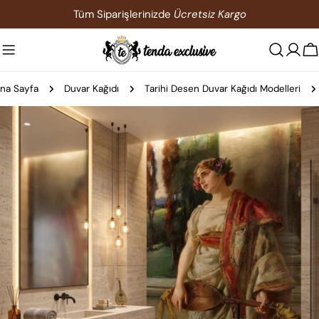
İçeriğe
Tüm Siparişlerinizde
Ücretsiz Kargo
atla
S
na Sayfa
Duvar Kağıdı
Tarihi Desen Duvar Kağıdı Modelleri
Ürün
bilgilerine
atla
0 medyasını modda açın