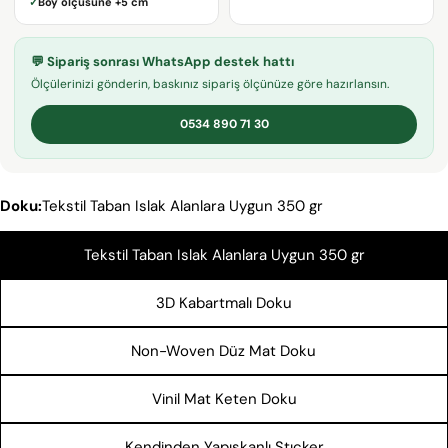
✓
Boy ölçüsüne
+5 cm
posta
adresiniz
Bu ürünü paylaş
Telefonunuz
💬 Sipariş sonrası WhatsApp destek hattı
KOPYALA
Ölçülerinizi gönderin, baskınız sipariş ölçünüze göre hazırlansın.
Paylaş
Mesajın
Facebook'ta
X'te
Pinterest'teki
0534 890 71 30
Paylaş
paylaş
Pin
* işaretli alanların doldurulması zorunludur.
Doku:
Tekstil Taban Islak Alanlara Uygun 350 gr
SORU GÖNDER
Tekstil Taban Islak Alanlara Uygun 350 gr
3D Kabartmalı Doku
Non-Woven Düz Mat Doku
Vinil Mat Keten Doku
Kendinden Yapışkanlı Stıcker