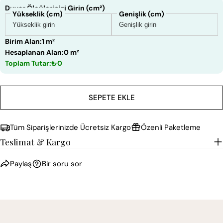
Duvar Ölçülerinizi Girin (cm²)
Yükseklik (cm)
Genişlik (cm)
Birim Alan:
1 m²
Hesaplanan Alan:
0 m²
Toplam Tutar:
₺0
SEPETE EKLE
Tüm Siparişlerinizde Ücretsiz Kargo
Özenli Paketleme
Teslimat & Kargo
Paylaş
Bir soru sor