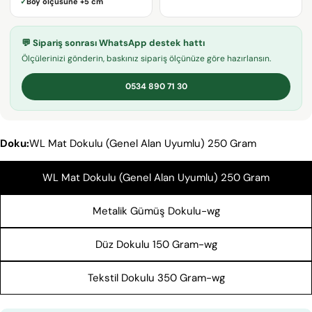
✓
Boy ölçüsüne
+5 cm
adresiniz
Bu ürünü paylaş
Telefonunuz
KOPYALA
💬 Sipariş sonrası WhatsApp destek hattı
Paylaş
Mesajın
Ölçülerinizi gönderin, baskınız sipariş ölçünüze göre hazırlansın.
Facebook'ta
X'te
Pinterest'teki
Paylaş
paylaş
Pin
0534 890 71 30
* işaretli alanların doldurulması zorunludur.
Doku:
WL Mat Dokulu (Genel Alan Uyumlu) 250 Gram
SORU GÖNDER
WL Mat Dokulu (Genel Alan Uyumlu) 250 Gram
Metalik Gümüş Dokulu-wg
Düz Dokulu 150 Gram-wg
Tekstil Dokulu 350 Gram-wg