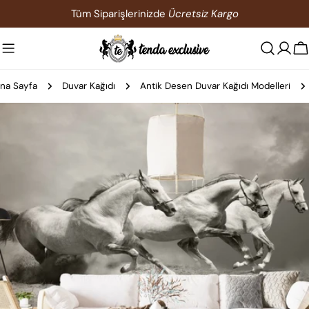
İçeriğe
Tüm Siparişlerinizde
Ücretsiz Kargo
atla
S
na Sayfa
Duvar Kağıdı
Antik Desen Duvar Kağıdı Modelleri
Ürün
bilgilerine
atla
0 medyasını modda açın