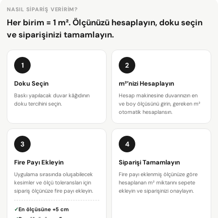
NASIL SIPARIŞ VERIRIM?
Her birim = 1 m². Ölçünüzü hesaplayın, doku seçin
ve siparişinizi tamamlayın.
1
2
Doku Seçin
m²’nizi Hesaplayın
Baskı yapılacak duvar kâğıdının
Hesap makinesine duvarınızın en
doku tercihini seçin.
ve boy ölçüsünü girin, gereken m²
otomatik hesaplansın.
3
4
Bir soru sor
Fire Payı Ekleyin
Siparişi Tamamlayın
Uygulama sırasında oluşabilecek
Fire payı eklenmiş ölçünüze göre
Adınız
kesimler ve ölçü toleransları için
hesaplanan m² miktarını sepete
sipariş ölçünüze fire payı ekleyin.
ekleyin ve siparişinizi onaylayın.
E-
✓
En ölçüsüne
+5 cm
posta