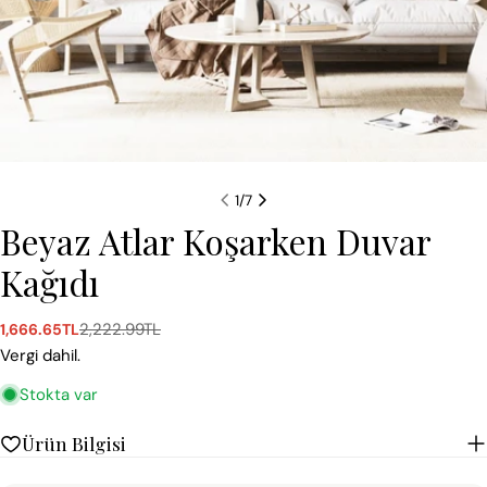
1
/
7
Beyaz Atlar Koşarken Duvar
Kağıdı
2,222.99TL
1,666.65TL
Satış
Normal
ücreti
fiyat
Vergi dahil.
Stokta var
Ürün Bilgisi