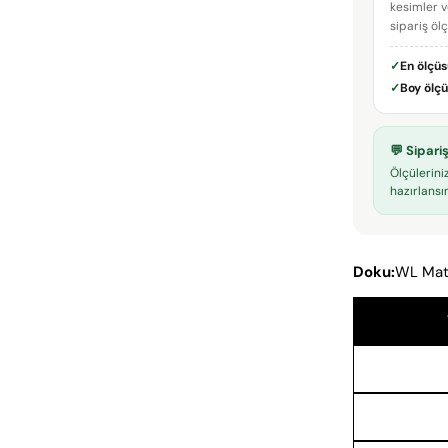
kesimler v
sipariş öl
✓
En ölçü
✓
Boy ölç
💬 Sipar
Ölçülerini
hazırlansın
Doku:
WL Mat