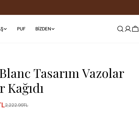
AŞ
PUF
BIZDEN
S
 Blanc Tasarım Vazolar
r Kağıdı
TL
2,222.99TL
da açın