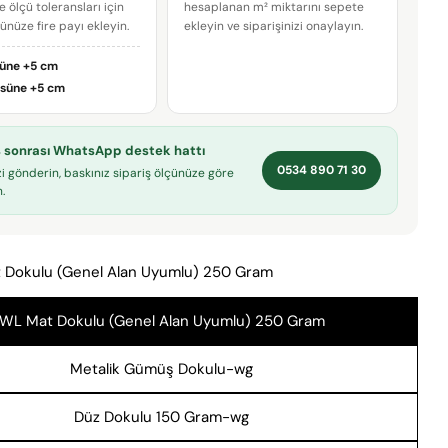
e ölçü toleransları için
hesaplanan m² miktarını sepete
çünüze fire payı ekleyin.
ekleyin ve siparişinizi onaylayın.
E-
posta
süne
+5 cm
adresiniz
Bu ürünü paylaş
Telefonunuz
üsüne
+5 cm
KOPYALA
Paylaş
Mesajın
iş sonrası WhatsApp destek hattı
Facebook'ta
X'te
Pinterest'teki
0534 890 71 30
Paylaş
paylaş
Pin
zi gönderin, baskınız sipariş ölçünüze göre
.
* işaretli alanların doldurulması zorunludur.
 Dokulu (Genel Alan Uyumlu) 250 Gram
SORU GÖNDER
WL Mat Dokulu (Genel Alan Uyumlu) 250 Gram
Metalik Gümüş Dokulu-wg
Düz Dokulu 150 Gram-wg