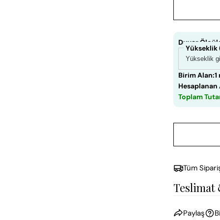
Duvar Ölçüle
Yükseklik
Birim Alan:
1
Hesaplanan 
Toplam Tuta
Tüm Sipari
Teslimat
Paylaş
B