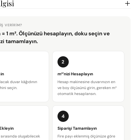
lgisi
IŞ VERIRIM?
 = 1 m². Ölçünüzü hesaplayın, doku seçin ve
izi tamamlayın.
2
in
m²’nizi Hesaplayın
lacak duvar kâğıdının
Hesap makinesine duvarınızın en
hini seçin.
ve boy ölçüsünü girin, gereken m²
otomatik hesaplansın.
4
Bir soru sor
 Ekleyin
Siparişi Tamamlayın
Adınız
sırasında oluşabilecek
Fire payı eklenmiş ölçünüze göre