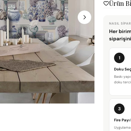
Ürün Bi
NASIL SIPAR
Her birim
siparişin
1
Doku Seç
Baskı yapı
doku terci
3
Fire Payı
Uygulama 