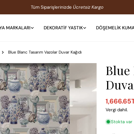
Tüm Siparişlerinizde
Ücretsiz Kargo
YA MARKALARI
DEKORATIF YASTIK
DÖŞEMELIK KUM
Blue Blanc Tasarım Vazolar Duvar Kağıdı
Blue
Duva
1,666.65
Satış
Normal
Vergi dahil.
ücreti
fiyat
Stokta var
1 medyasını mod