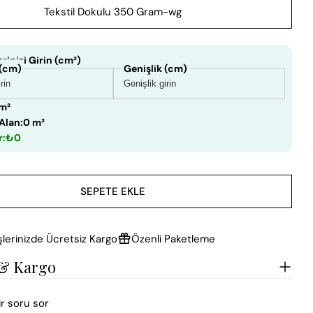
Tekstil Dokulu 350 Gram-wg
rinizi Girin (cm²)
 (cm)
Genişlik (cm)
 m²
Alan:
0 m²
r:
₺0
SEPETE EKLE
şlerinizde Ücretsiz Kargo
Özenli Paketleme
 & Kargo
ir soru sor