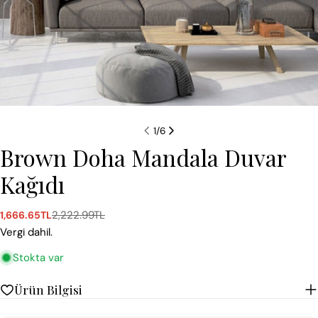
1
/
6
Brown Doha Mandala Duvar
Kağıdı
2,222.99TL
1,666.65TL
Satış
Normal
ücreti
fiyat
Vergi dahil.
Stokta var
Ürün Bilgisi