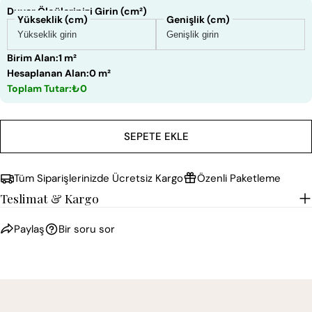
Duvar Ölçülerinizi Girin (cm²)
Yükseklik (cm)
Genişlik (cm)
Birim Alan:
1 m²
Hesaplanan Alan:
0 m²
Toplam Tutar:
₺0
SEPETE EKLE
Tüm Siparişlerinizde Ücretsiz Kargo
Özenli Paketleme
Teslimat & Kargo
Paylaş
Bir soru sor