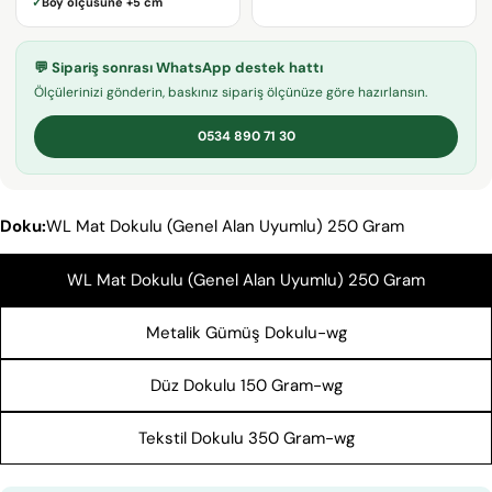
✓
Boy ölçüsüne
+5 cm
adresiniz
Bu ürünü paylaş
Telefonunuz
KOPYALA
💬 Sipariş sonrası WhatsApp destek hattı
Paylaş
Mesajın
Ölçülerinizi gönderin, baskınız sipariş ölçünüze göre hazırlansın.
Facebook'ta
X'te
Pinterest'teki
Paylaş
paylaş
Pin
0534 890 71 30
* işaretli alanların doldurulması zorunludur.
Doku:
WL Mat Dokulu (Genel Alan Uyumlu) 250 Gram
SORU GÖNDER
WL Mat Dokulu (Genel Alan Uyumlu) 250 Gram
Metalik Gümüş Dokulu-wg
Düz Dokulu 150 Gram-wg
Tekstil Dokulu 350 Gram-wg