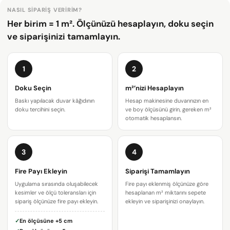
NASIL SIPARIŞ VERIRIM?
Her birim = 1 m². Ölçünüzü hesaplayın, doku seçin
ve siparişinizi tamamlayın.
1
2
Doku Seçin
m²’nizi Hesaplayın
Baskı yapılacak duvar kâğıdının
Hesap makinesine duvarınızın en
doku tercihini seçin.
ve boy ölçüsünü girin, gereken m²
otomatik hesaplansın.
3
4
Bir soru sor
Fire Payı Ekleyin
Siparişi Tamamlayın
Uygulama sırasında oluşabilecek
Fire payı eklenmiş ölçünüze göre
Adınız
kesimler ve ölçü toleransları için
hesaplanan m² miktarını sepete
sipariş ölçünüze fire payı ekleyin.
ekleyin ve siparişinizi onaylayın.
E-
✓
En ölçüsüne
+5 cm
posta