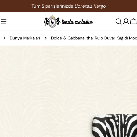
İçeriğe
Tüm Siparişlerinizde
Ücretsiz Kargo
atla
S
Dünya Markaları
Dolce & Gabbana İthal Rulo Duvar Kağıdı Mode
Ürün
bilgilerine
atla
0 medyasını modda açın