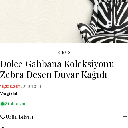
1
/
3
Dolce Gabbana Koleksiyonu
Zebra Desen Duvar Kağıdı
21,911.31TL
15,228.36TL
Satış
Normal
ücreti
fiyat
Vergi dahil.
Stokta var
Ürün Bilgisi