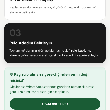
Paylaş
Mesajın
Kaplanacak duvarın en ve boy ölçüsünü çarparak toplam m²
Facebook'ta
X'te
Pinterest'teki
alanınızı belirleyin.
Paylaş
paylaş
Pin
03
* işaretli alanların doldurulması zorunludur.
SORU GÖNDER
Rulo Adedini Belirleyin
Toplam m² alanınızı, ürün açıklamasındaki
1 rulo kaplama
alanına
göre hesaplayarak gerekli rulo adedini sepete ekleyin.
💬 Kaç rulo almanız gerektiğinden emin değil
misiniz?
Ölçülerinizi WhatsApp üzerinden gönderin, uzman ekibimiz
gerekli rulo miktarını sizin için hesaplasın.
0534 890 71 30