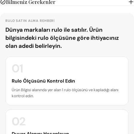
Bilmeniz Gerekenler
RULO SATIN ALMA REHBERI
Dünya markaları rulo ile satılır. Ürün
bilgisindeki rulo ölçüsüne göre ihtiyacınız
olan adedi belirleyin.
01
Bir soru sor
Rulo Ölçüsünü Kontrol Edin
Ürün Bilgisi alanında yer alan 1 rulo ölçüsünü ve kapladığı alanı
Adınız
kontrol edin.
E-
posta
02
adresiniz
Bu ürünü paylaş
Telefonunuz
Duvar Alanını Hesaplayın
KOPYALA