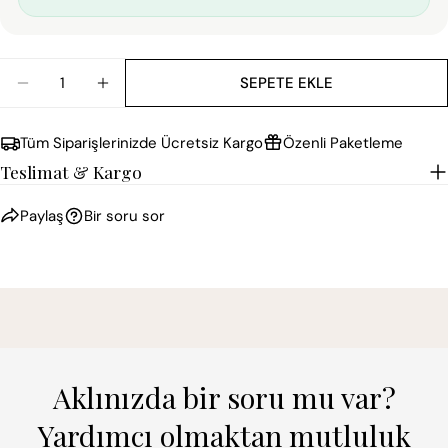
Miktar
SEPETE EKLE
DOLCE GABBANA KOLEKSIYONU ZEBRA DESEN DUVAR
DOLCE GABBANA KOLEKSIYONU ZEBRA DES
Tüm Siparişlerinizde Ücretsiz Kargo
Özenli Paketleme
Teslimat & Kargo
Paylaş
Bir soru sor
Aklınızda bir soru mu var?
Yardımcı olmaktan mutluluk