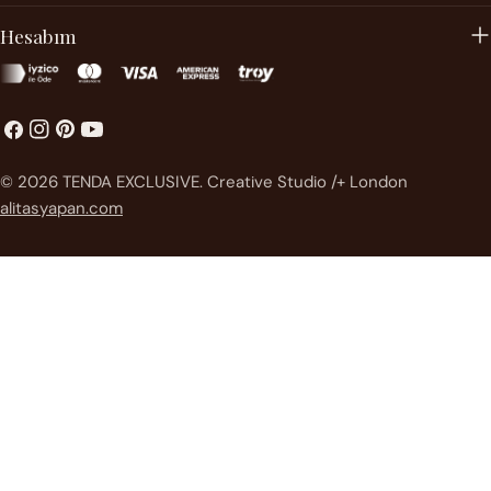
Hesabım
Facebook
instagram
Pinterest'te
Youtube
Ödeme
© 2026
TENDA EXCLUSIVE
.
Creative Studio /+ London
metodları
alitasyapan.com