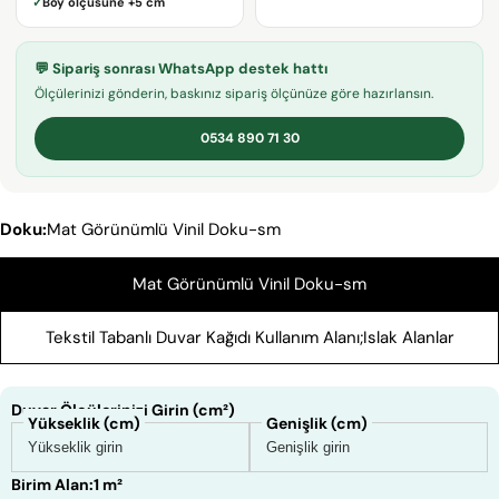
✓
Boy ölçüsüne
+5 cm
KOPYALA
Paylaş
Mesajın
Facebook'ta
X'te
Pinterest'teki
💬 Sipariş sonrası WhatsApp destek hattı
Paylaş
paylaş
Pin
Ölçülerinizi gönderin, baskınız sipariş ölçünüze göre hazırlansın.
0534 890 71 30
* işaretli alanların doldurulması zorunludur.
SORU GÖNDER
Doku:
Mat Görünümlü Vinil Doku-sm
Mat Görünümlü Vinil Doku-sm
Tekstil Tabanlı Duvar Kağıdı Kullanım Alanı;Islak Alanlar
Duvar Ölçülerinizi Girin (cm²)
Yükseklik (cm)
Genişlik (cm)
Birim Alan:
1 m²