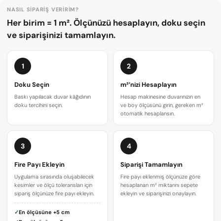
NASIL SIPARIŞ VERIRIM?
Her birim = 1 m². Ölçünüzü hesaplayın, doku seçin
ve siparişinizi tamamlayın.
1
2
Doku Seçin
m²’nizi Hesaplayın
Baskı yapılacak duvar kâğıdının
Hesap makinesine duvarınızın en
doku tercihini seçin.
ve boy ölçüsünü girin, gereken m²
otomatik hesaplansın.
Bir soru sor
3
4
Adınız
Fire Payı Ekleyin
Siparişi Tamamlayın
Uygulama sırasında oluşabilecek
Fire payı eklenmiş ölçünüze göre
E-
kesimler ve ölçü toleransları için
hesaplanan m² miktarını sepete
posta
sipariş ölçünüze fire payı ekleyin.
ekleyin ve siparişinizi onaylayın.
adresiniz
Bu ürünü paylaş
Telefonunuz
✓
En ölçüsüne
+5 cm