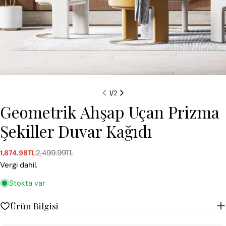
1
/
2
Geometrik Ahşap Uçan Prizma
Şekiller Duvar Kağıdı
2,499.99TL
1,874.98TL
Satış
Normal
ücreti
fiyat
Vergi dahil.
Stokta var
Ürün Bilgisi