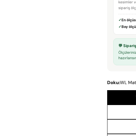
kesimler v
sipariş öl
✓
En ölçü
✓
Boy ölç
💬 Sipar
Ölçülerini
hazırlansın
Doku:
WL Mat