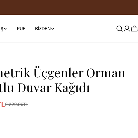
AŞ
PUF
BIZDEN
S
etrik Üçgenler Orman
tlu Duvar Kağıdı
TL
2,222.99TL
da açın