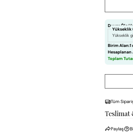
Duvar Ölçüle
Yükseklik
Birim Alan:
1
Hesaplanan 
Toplam Tuta
Tüm Sipari
Teslimat
Paylaş
B