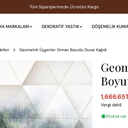
Tüm Siparişlerinizde
Ücretsiz Kargo
YA MARKALARI
DEKORATIF YASTIK
DÖŞEMELIK KUM
lleri
Geometrik Üçgenler Orman Boyutlu Duvar Kağıdı
Geom
Boyu
1,666.65
Satış
Normal
Vergi dahil.
ücreti
fiyat
Stokta var
1 medyasını mod