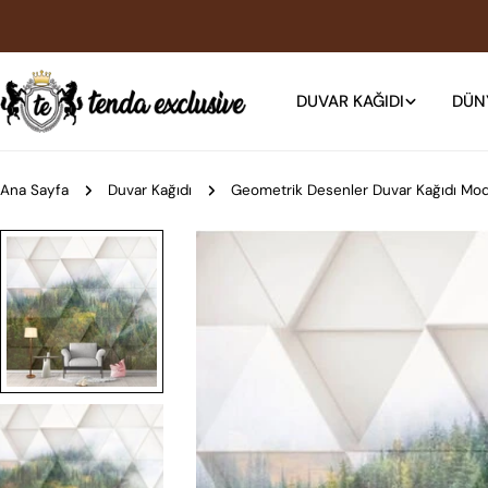
İçeriğe
atla
DUVAR KAĞIDI
DÜN
Ana Sayfa
Duvar Kağıdı
Geometrik Desenler Duvar Kağıdı Mode
Ürün
bilgilerine
atla