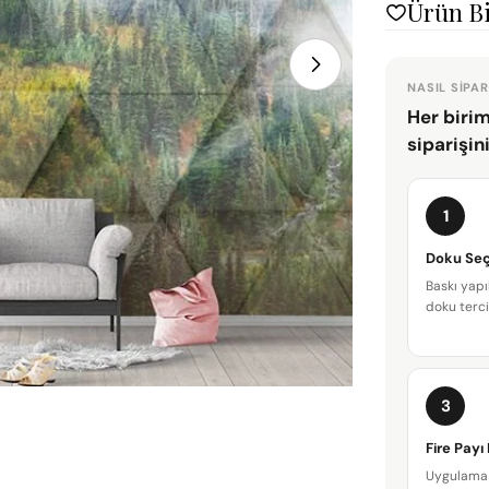
Ürün Bi
NASIL SIPAR
Her birim
siparişin
1
Doku Seç
Baskı yapı
doku terci
3
Fire Payı
Uygulama 