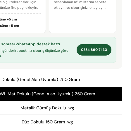
e ölçü toleransları için
hesaplanan m² miktarını sepete
çünüze fire payı ekleyin.
ekleyin ve siparişinizi onaylayın.
E-
posta
süne
+5 cm
adresiniz
Bu ürünü paylaş
Telefonunuz
üsüne
+5 cm
KOPYALA
Paylaş
Mesajın
iş sonrası WhatsApp destek hattı
Facebook'ta
X'te
Pinterest'teki
0534 890 71 30
Paylaş
paylaş
Pin
zi gönderin, baskınız sipariş ölçünüze göre
.
* işaretli alanların doldurulması zorunludur.
 Dokulu (Genel Alan Uyumlu) 250 Gram
SORU GÖNDER
WL Mat Dokulu (Genel Alan Uyumlu) 250 Gram
Metalik Gümüş Dokulu-wg
Düz Dokulu 150 Gram-wg