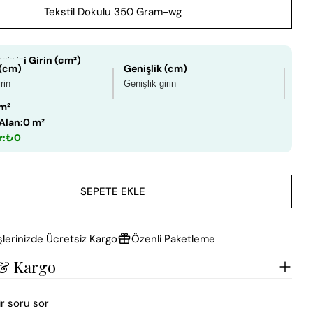
Tekstil Dokulu 350 Gram-wg
rinizi Girin (cm²)
 (cm)
Genişlik (cm)
 m²
Alan:
0 m²
r:
₺0
SEPETE EKLE
şlerinizde Ücretsiz Kargo
Özenli Paketleme
 & Kargo
ir soru sor