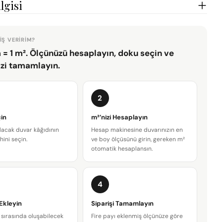
lgisi
IŞ VERIRIM?
 = 1 m². Ölçünüzü hesaplayın, doku seçin ve
izi tamamlayın.
2
in
m²’nizi Hesaplayın
lacak duvar kâğıdının
Hesap makinesine duvarınızın en
hini seçin.
ve boy ölçüsünü girin, gereken m²
otomatik hesaplansın.
4
Bir soru sor
 Ekleyin
Siparişi Tamamlayın
Adınız
sırasında oluşabilecek
Fire payı eklenmiş ölçünüze göre