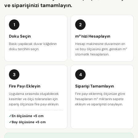
ve siparişinizi tamamlayın.
1
2
Doku Seçin
m²’nizi Hesaplayın
Baskı yapılacak duvar kâğıdının
Hesap makinesine duvarınızın en
doku tercihini seçin.
ve boy ölçüsünü girin, gereken m²
otomatik hesaplansın.
Bir soru sor
3
4
Adınız
Fire Payı Ekleyin
Siparişi Tamamlayın
Uygulama sırasında oluşabilecek
Fire payı eklenmiş ölçünüze göre
E-
kesimler ve ölçü toleransları için
hesaplanan m² miktarını sepete
posta
sipariş ölçünüze fire payı ekleyin.
ekleyin ve siparişinizi onaylayın.
adresiniz
Bu ürünü paylaş
Telefonunuz
✓
En ölçüsüne
+5 cm
✓
Boy ölçüsüne
+5 cm
KOPYALA
Paylaş
Mesajın
Facebook'ta
X'te
Pinterest'teki