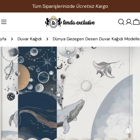
İçeriğe
Tüm Siparişlerinizde
Ücretsiz Kargo
atla
S
yfa
Duvar Kağıdı
Dünya Gezegen Desen Duvar Kağıdı Modelle
Ürün
bilgilerine
atla
0 medyasını modda açın