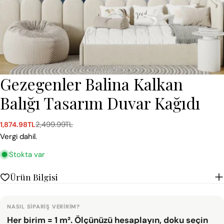
Gezegenler Balina Kalkan
Balığı Tasarım Duvar Kağıdı
2,499.99TL
1,874.98TL
Satış
Normal
ücreti
fiyat
Vergi dahil.
Stokta var
Ürün Bilgisi
NASIL SIPARIŞ VERIRIM?
Her birim = 1 m². Ölçünüzü hesaplayın, doku seçin