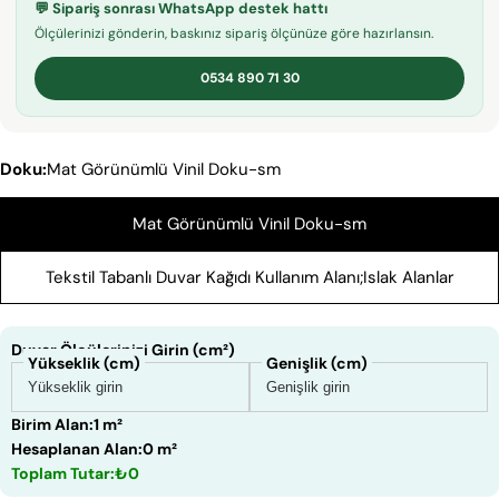
💬 Sipariş sonrası WhatsApp destek hattı
Paylaş
paylaş
Pin
Ölçülerinizi gönderin, baskınız sipariş ölçünüze göre hazırlansın.
0534 890 71 30
* işaretli alanların doldurulması zorunludur.
SORU GÖNDER
Doku:
Mat Görünümlü Vinil Doku-sm
Mat Görünümlü Vinil Doku-sm
Tekstil Tabanlı Duvar Kağıdı Kullanım Alanı;Islak Alanlar
Duvar Ölçülerinizi Girin (cm²)
Yükseklik (cm)
Genişlik (cm)
Birim Alan:
1 m²
Hesaplanan Alan:
0 m²
Toplam Tutar:
₺0