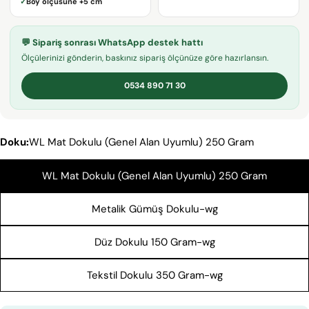
✓
Boy ölçüsüne
+5 cm
adresiniz
Bu ürünü paylaş
Telefonunuz
KOPYALA
💬 Sipariş sonrası WhatsApp destek hattı
Paylaş
Mesajın
Ölçülerinizi gönderin, baskınız sipariş ölçünüze göre hazırlansın.
Facebook'ta
X'te
Pinterest'teki
Paylaş
paylaş
Pin
0534 890 71 30
* işaretli alanların doldurulması zorunludur.
Doku:
WL Mat Dokulu (Genel Alan Uyumlu) 250 Gram
SORU GÖNDER
WL Mat Dokulu (Genel Alan Uyumlu) 250 Gram
Metalik Gümüş Dokulu-wg
Düz Dokulu 150 Gram-wg
Tekstil Dokulu 350 Gram-wg