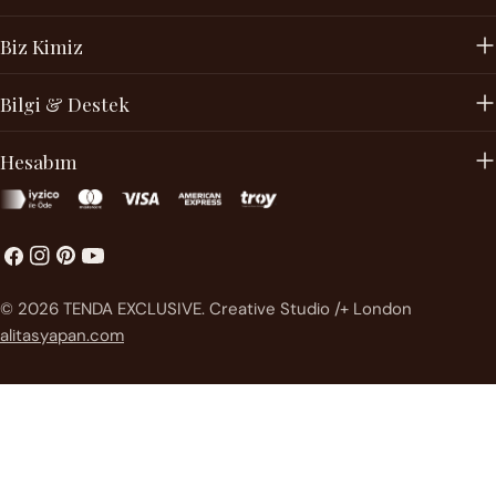
Biz Kimiz
Bilgi & Destek
Hesabım
Facebook
instagram
Pinterest'te
Youtube
Ödeme
© 2026
TENDA EXCLUSIVE
.
Creative Studio /+ London
metodları
alitasyapan.com