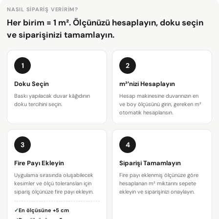
NASIL SIPARIŞ VERIRIM?
Her birim = 1 m². Ölçünüzü hesaplayın, doku seçin
ve siparişinizi tamamlayın.
1
2
Doku Seçin
m²’nizi Hesaplayın
Baskı yapılacak duvar kâğıdının
Hesap makinesine duvarınızın en
doku tercihini seçin.
ve boy ölçüsünü girin, gereken m²
otomatik hesaplansın.
3
4
Bir soru sor
Fire Payı Ekleyin
Siparişi Tamamlayın
Uygulama sırasında oluşabilecek
Fire payı eklenmiş ölçünüze göre
Adınız
kesimler ve ölçü toleransları için
hesaplanan m² miktarını sepete
sipariş ölçünüze fire payı ekleyin.
ekleyin ve siparişinizi onaylayın.
E-
✓
En ölçüsüne
+5 cm
posta