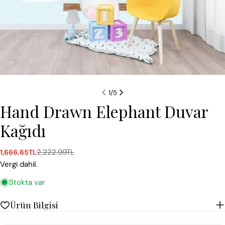
1
/
5
Hand Drawn Elephant Duvar
Kağıdı
2,222.99TL
1,666.65TL
Satış
Normal
ücreti
fiyat
Vergi dahil.
Stokta var
Ürün Bilgisi