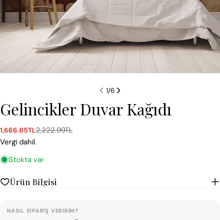
1
/
6
Gelincikler Duvar Kağıdı
2,222.99TL
1,666.65TL
Satış
Normal
ücreti
fiyat
Vergi dahil.
Stokta var
Ürün Bilgisi
NASIL SIPARIŞ VERIRIM?