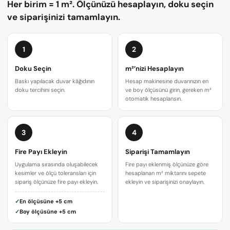
Her birim = 1 m². Ölçünüzü hesaplayın, doku seçin
ve siparişinizi tamamlayın.
1
2
Doku Seçin
m²’nizi Hesaplayın
Baskı yapılacak duvar kâğıdının
Hesap makinesine duvarınızın en
doku tercihini seçin.
ve boy ölçüsünü girin, gereken m²
otomatik hesaplansın.
3
4
Fire Payı Ekleyin
Siparişi Tamamlayın
Bir soru sor
Uygulama sırasında oluşabilecek
Fire payı eklenmiş ölçünüze göre
kesimler ve ölçü toleransları için
hesaplanan m² miktarını sepete
Adınız
sipariş ölçünüze fire payı ekleyin.
ekleyin ve siparişinizi onaylayın.
✓
En ölçüsüne
+5 cm
E-
✓
Boy ölçüsüne
+5 cm
posta
adresiniz
Bu ürünü paylaş