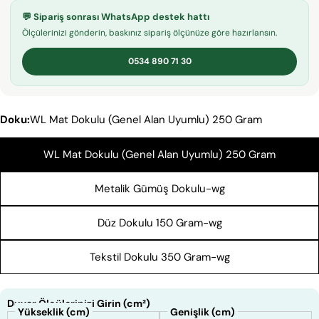
Telefonunuz
💬 Sipariş sonrası WhatsApp destek hattı
KOPYALA
Paylaş
Ölçülerinizi gönderin, baskınız sipariş ölçünüze göre hazırlansın.
Mesajın
Facebook'ta
X'te
Pinterest'teki
0534 890 71 30
Paylaş
paylaş
Pin
* işaretli alanların doldurulması zorunludur.
Doku:
WL Mat Dokulu (Genel Alan Uyumlu) 250 Gram
SORU GÖNDER
WL Mat Dokulu (Genel Alan Uyumlu) 250 Gram
Metalik Gümüş Dokulu-wg
Düz Dokulu 150 Gram-wg
Tekstil Dokulu 350 Gram-wg
Duvar Ölçülerinizi Girin (cm²)
Yükseklik (cm)
Genişlik (cm)