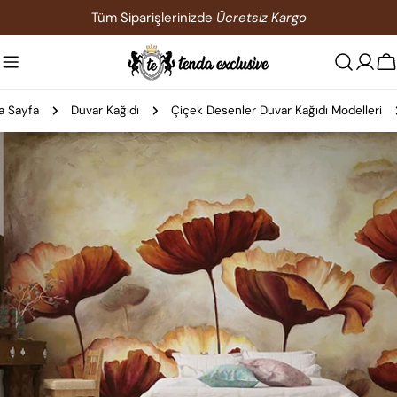
İçeriğe
Tüm Siparişlerinizde
Ücretsiz Kargo
atla
S
a Sayfa
Duvar Kağıdı
Çiçek Desenler Duvar Kağıdı Modelleri
Ürün
bilgilerine
atla
0 medyasını modda açın