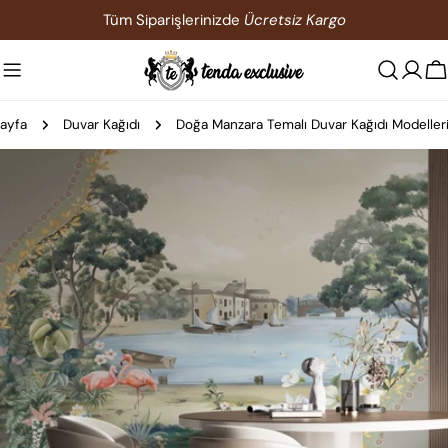
İçeriğe
Tüm Siparişlerinizde
Ücretsiz Kargo
atla
S
ayfa
Duvar Kağıdı
Doğa Manzara Temalı Duvar Kağıdı Modeller
Ürün
bilgilerine
atla
0 medyasını modda açın