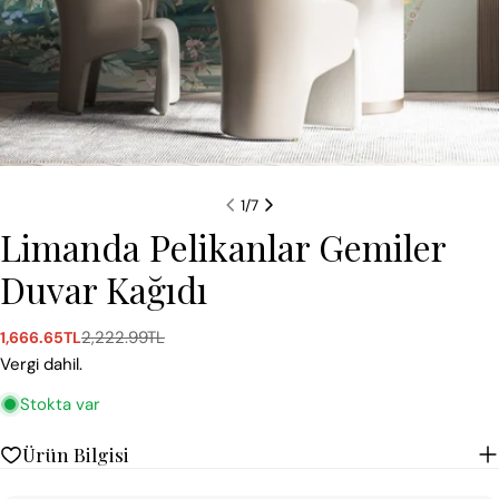
1
/
7
Limanda Pelikanlar Gemiler
Duvar Kağıdı
2,222.99TL
1,666.65TL
Satış
Normal
ücreti
fiyat
Vergi dahil.
Stokta var
Ürün Bilgisi