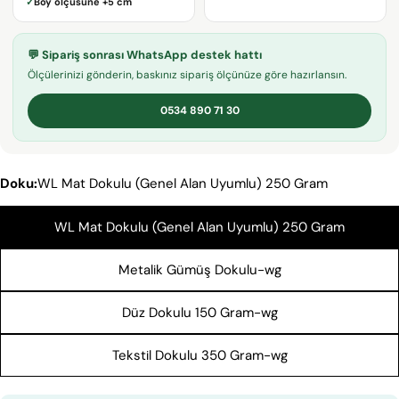
✓
Boy ölçüsüne
+5 cm
adresiniz
Bu ürünü paylaş
Telefonunuz
KOPYALA
💬 Sipariş sonrası WhatsApp destek hattı
Paylaş
Mesajın
Ölçülerinizi gönderin, baskınız sipariş ölçünüze göre hazırlansın.
Facebook'ta
X'te
Pinterest'teki
Paylaş
paylaş
Pin
0534 890 71 30
* işaretli alanların doldurulması zorunludur.
Doku:
WL Mat Dokulu (Genel Alan Uyumlu) 250 Gram
SORU GÖNDER
WL Mat Dokulu (Genel Alan Uyumlu) 250 Gram
Metalik Gümüş Dokulu-wg
Düz Dokulu 150 Gram-wg
Tekstil Dokulu 350 Gram-wg