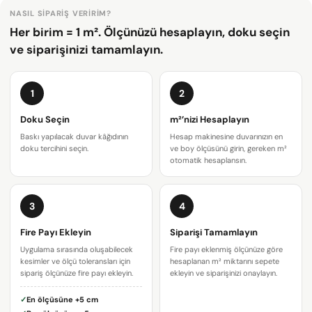
NASIL SIPARIŞ VERIRIM?
Her birim = 1 m². Ölçünüzü hesaplayın, doku seçin
ve siparişinizi tamamlayın.
1
2
Doku Seçin
m²’nizi Hesaplayın
Baskı yapılacak duvar kâğıdının
Hesap makinesine duvarınızın en
doku tercihini seçin.
ve boy ölçüsünü girin, gereken m²
otomatik hesaplansın.
3
4
Bir soru sor
Fire Payı Ekleyin
Siparişi Tamamlayın
Uygulama sırasında oluşabilecek
Fire payı eklenmiş ölçünüze göre
Adınız
kesimler ve ölçü toleransları için
hesaplanan m² miktarını sepete
sipariş ölçünüze fire payı ekleyin.
ekleyin ve siparişinizi onaylayın.
E-
✓
En ölçüsüne
+5 cm
posta