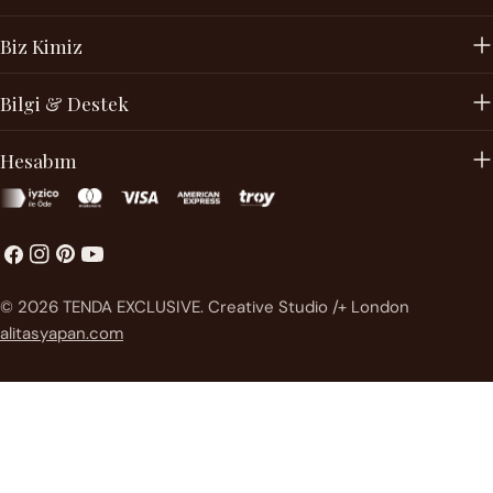
Biz Kimiz
Bilgi & Destek
Hesabım
Facebook
instagram
Pinterest'te
Youtube
Ödeme
© 2026
TENDA EXCLUSIVE
.
Creative Studio /+ London
metodları
alitasyapan.com