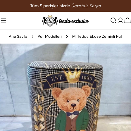
İçeriğe
Tüm Siparişlerinizde
Ücretsiz Kargo
atla
S
Ana Sayfa
Puf Modelleri
Mr.Teddy Ekose Zeminli Puf
Ürün
bilgilerine
atla
0 medyasını modda açın