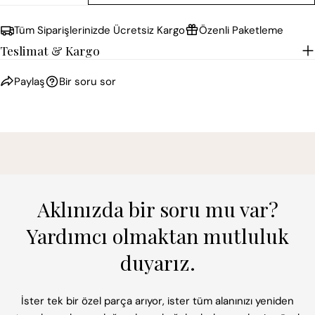
Paylaş
paylaş
Pin
Tüm Siparişlerinizde Ücretsiz Kargo
Özenli Paketleme
Teslimat & Kargo
* işaretli alanların doldurulması zorunludur.
Paylaş
Bir soru sor
SORU GÖNDER
Aklınızda bir soru mu var?
Yardımcı olmaktan mutluluk
duyarız.
İster tek bir özel parça arıyor, ister tüm alanınızı yeniden