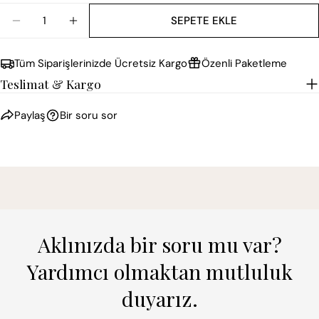
Miktar
SEPETE EKLE
ROBERTO CAVALLI YAPRAKLAR İÇINDE LEOPAR DUVA
ROBERTO CAVALLI YAPRAKLAR İÇINDE LEO
Tüm Siparişlerinizde Ücretsiz Kargo
Özenli Paketleme
Teslimat & Kargo
Paylaş
Bir soru sor
Aklınızda bir soru mu var?
Yardımcı olmaktan mutluluk
duyarız.