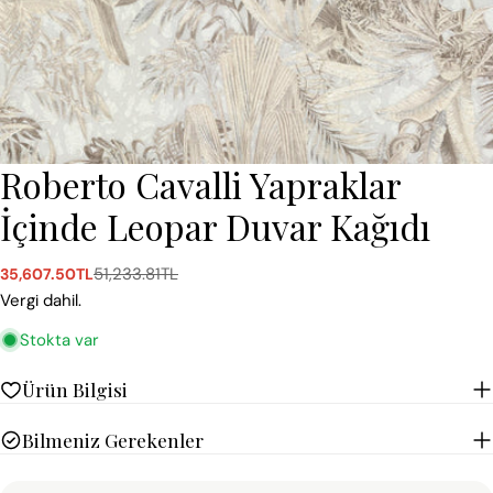
Roberto Cavalli Yapraklar
İçinde Leopar Duvar Kağıdı
51,233.81TL
35,607.50TL
Satış
Normal
ücreti
fiyat
Vergi dahil.
Stokta var
Ürün Bilgisi
Bilmeniz Gerekenler