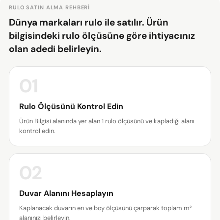
RULO SATIN ALMA REHBERI
Dünya markaları rulo ile satılır. Ürün
bilgisindeki rulo ölçüsüne göre ihtiyacınız
olan adedi belirleyin.
01
Bir soru sor
Rulo Ölçüsünü Kontrol Edin
Ürün Bilgisi alanında yer alan 1 rulo ölçüsünü ve kapladığı alanı
Adınız
kontrol edin.
E-
posta
02
adresiniz
Bu ürünü paylaş
Telefonunuz
Duvar Alanını Hesaplayın
KOPYALA
Paylaş
Mesajın
Kaplanacak duvarın en ve boy ölçüsünü çarparak toplam m²
Facebook'ta
X'te
Pinterest'teki
alanınızı belirleyin.