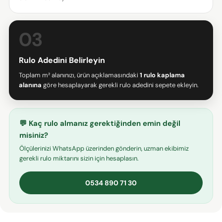
Paylaş
paylaş
Pin
03
* işaretli alanların doldurulması zorunludur.
SORU GÖNDER
Rulo Adedini Belirleyin
Toplam m² alanınızı, ürün açıklamasındaki
1 rulo kaplama
alanına
göre hesaplayarak gerekli rulo adedini sepete ekleyin.
💬 Kaç rulo almanız gerektiğinden emin değil
misiniz?
Ölçülerinizi WhatsApp üzerinden gönderin, uzman ekibimiz
gerekli rulo miktarını sizin için hesaplasın.
0534 890 71 30