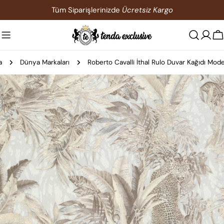
İçeriğe
Tüm Siparişlerinizde
Ücretsiz Kargo
atla
S
a
Dünya Markaları
Roberto Cavalli İthal Rulo Duvar Kağıdı Model
Ürün
bilgilerine
atla
0 medyasını modda açın