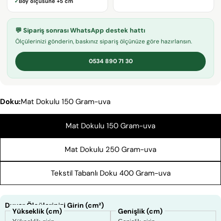
✓
Boy ölçüsüne
+5 cm
KOPYALA
Paylaş
Mesajın
💬 Sipariş sonrası WhatsApp destek hattı
Facebook'ta
X'te
Pinterest'teki
Ölçülerinizi gönderin, baskınız sipariş ölçünüze göre hazırlansın.
Paylaş
paylaş
Pin
0534 890 71 30
* işaretli alanların doldurulması zorunludur.
SORU GÖNDER
Doku:
Mat Dokulu 150 Gram-uva
Mat Dokulu 150 Gram-uva
Mat Dokulu 250 Gram-uva
Tekstil Tabanlı Doku 400 Gram-uva
Duvar Ölçülerinizi Girin (cm²)
Yükseklik (cm)
Genişlik (cm)