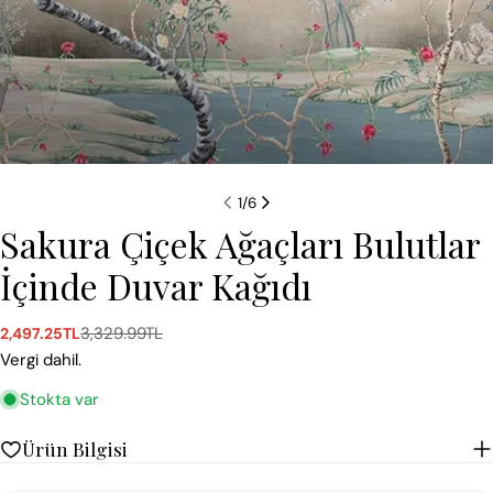
1
/
6
Sakura Çiçek Ağaçları Bulutlar
İçinde Duvar Kağıdı
3,329.99TL
2,497.25TL
Satış
Normal
ücreti
fiyat
Vergi dahil.
Stokta var
Ürün Bilgisi