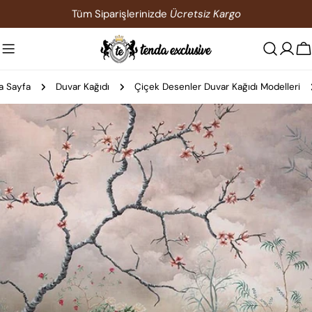
İçeriğe
Tüm Siparişlerinizde
Ücretsiz Kargo
atla
S
a Sayfa
Duvar Kağıdı
Çiçek Desenler Duvar Kağıdı Modelleri
Ürün
bilgilerine
atla
0 medyasını modda açın