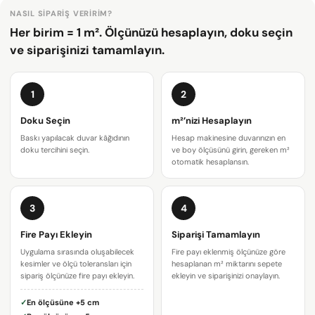
NASIL SIPARIŞ VERIRIM?
Her birim = 1 m². Ölçünüzü hesaplayın, doku seçin
ve siparişinizi tamamlayın.
1
2
Doku Seçin
m²’nizi Hesaplayın
Baskı yapılacak duvar kâğıdının
Hesap makinesine duvarınızın en
doku tercihini seçin.
ve boy ölçüsünü girin, gereken m²
otomatik hesaplansın.
3
4
Bir soru sor
Fire Payı Ekleyin
Siparişi Tamamlayın
Adınız
Uygulama sırasında oluşabilecek
Fire payı eklenmiş ölçünüze göre
kesimler ve ölçü toleransları için
hesaplanan m² miktarını sepete
E-
sipariş ölçünüze fire payı ekleyin.
ekleyin ve siparişinizi onaylayın.
posta
✓
En ölçüsüne
+5 cm
adresiniz
Bu ürünü paylaş
Telefonunuz