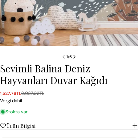
1
/
6
Sevimli Balina Deniz
Hayvanları Duvar Kağıdı
2,037.02TL
1,527.76TL
Satış
Normal
ücreti
fiyat
Vergi dahil.
Stokta var
Ürün Bilgisi