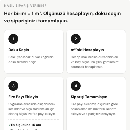
NASIL SIPARIŞ VERIRIM?
Her birim = 1 m². Ölçünüzü hesaplayın, doku seçin
ve siparişinizi tamamlayın.
1
2
Doku Seçin
m²’nizi Hesaplayın
Baskı yapılacak duvar kâğıdının
Hesap makinesine duvarınızın en
doku tercihini seçin.
ve boy ölçüsünü girin, gereken m²
otomatik hesaplansın.
3
4
Bir soru sor
Fire Payı Ekleyin
Siparişi Tamamlayın
Uygulama sırasında oluşabilecek
Fire payı eklenmiş ölçünüze göre
Adınız
kesimler ve ölçü toleransları için
hesaplanan m² miktarını sepete
sipariş ölçünüze fire payı ekleyin.
ekleyin ve siparişinizi onaylayın.
E-
✓
En ölçüsüne
+5 cm
posta