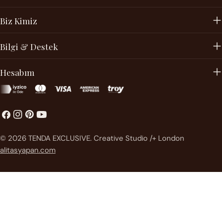
Biz Kimiz
Bilgi & Destek
Hesabım
Facebook
instagram
Pinterest'te
Youtube
Ödeme
© 2026
TENDA EXCLUSIVE
.
Creative Studio /+ London
metodları
alitasyapan.com