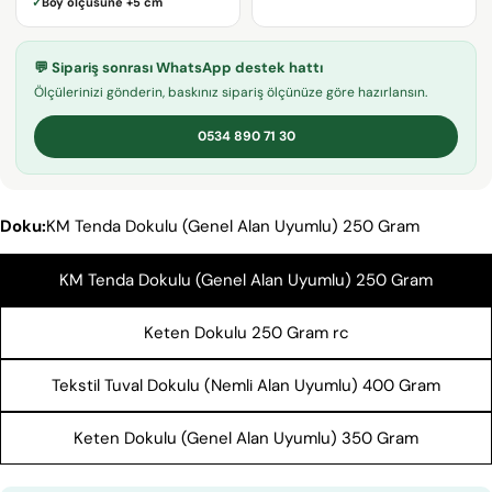
✓
Boy ölçüsüne
+5 cm
adresiniz
Bu ürünü paylaş
Telefonunuz
KOPYALA
💬 Sipariş sonrası WhatsApp destek hattı
Paylaş
Mesajın
Ölçülerinizi gönderin, baskınız sipariş ölçünüze göre hazırlansın.
Facebook'ta
X'te
Pinterest'teki
Paylaş
paylaş
Pin
0534 890 71 30
* işaretli alanların doldurulması zorunludur.
Doku:
KM Tenda Dokulu (Genel Alan Uyumlu) 250 Gram
SORU GÖNDER
KM Tenda Dokulu (Genel Alan Uyumlu) 250 Gram
Keten Dokulu 250 Gram rc
Tekstil Tuval Dokulu (Nemli Alan Uyumlu) 400 Gram
Keten Dokulu (Genel Alan Uyumlu) 350 Gram