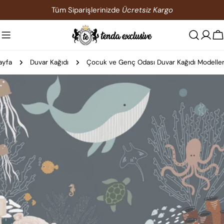
İçeriğe
Tüm Siparişlerinizde
Ücretsiz Kargo
atla
S
ayfa
Duvar Kağıdı
Çocuk ve Genç Odası Duvar Kağıdı Modeller
Ürün
bilgilerine
atla
0 medyasını modda açın