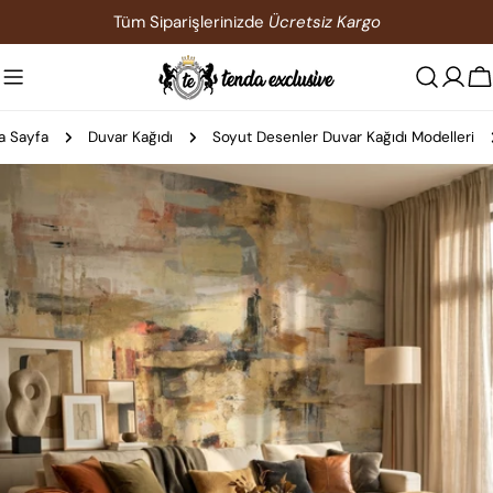
İçeriğe
Tüm Siparişlerinizde
Ücretsiz Kargo
atla
S
a Sayfa
Duvar Kağıdı
Soyut Desenler Duvar Kağıdı Modelleri
Ürün
bilgilerine
atla
0 medyasını modda açın