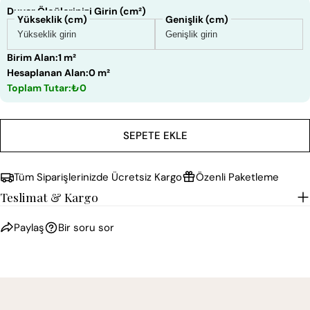
Duvar Ölçülerinizi Girin (cm²)
Yükseklik (cm)
Genişlik (cm)
Birim Alan:
1 m²
Hesaplanan Alan:
0 m²
Toplam Tutar:
₺0
SEPETE EKLE
Tüm Siparişlerinizde Ücretsiz Kargo
Özenli Paketleme
Teslimat & Kargo
Paylaş
Bir soru sor