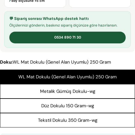
✓
Boy ölçüsüne
+5 cm
adresiniz
Bu ürünü paylaş
Telefonunuz
KOPYALA
💬 Sipariş sonrası WhatsApp destek hattı
Paylaş
Mesajın
Ölçülerinizi gönderin, baskınız sipariş ölçünüze göre hazırlansın.
Facebook'ta
X'te
Pinterest'teki
Paylaş
paylaş
Pin
0534 890 71 30
* işaretli alanların doldurulması zorunludur.
Doku:
WL Mat Dokulu (Genel Alan Uyumlu) 250 Gram
SORU GÖNDER
WL Mat Dokulu (Genel Alan Uyumlu) 250 Gram
Metalik Gümüş Dokulu-wg
Düz Dokulu 150 Gram-wg
Tekstil Dokulu 350 Gram-wg