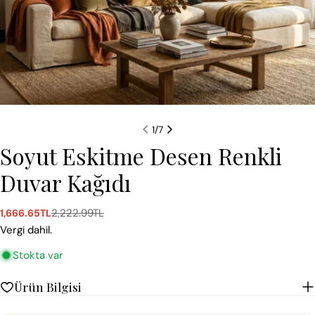
1
/
7
Soyut Eskitme Desen Renkli
Duvar Kağıdı
2,222.99TL
1,666.65TL
Satış
Normal
ücreti
fiyat
Vergi dahil.
Stokta var
Ürün Bilgisi