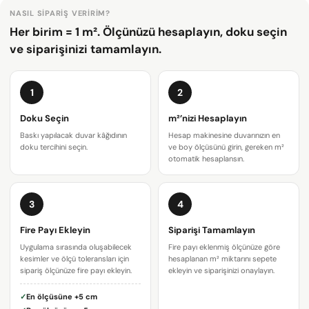
NASIL SIPARIŞ VERIRIM?
Her birim = 1 m². Ölçünüzü hesaplayın, doku seçin
ve siparişinizi tamamlayın.
1
2
Doku Seçin
m²’nizi Hesaplayın
Baskı yapılacak duvar kâğıdının
Hesap makinesine duvarınızın en
doku tercihini seçin.
ve boy ölçüsünü girin, gereken m²
otomatik hesaplansın.
3
4
Bir soru sor
Fire Payı Ekleyin
Siparişi Tamamlayın
Uygulama sırasında oluşabilecek
Fire payı eklenmiş ölçünüze göre
Adınız
kesimler ve ölçü toleransları için
hesaplanan m² miktarını sepete
sipariş ölçünüze fire payı ekleyin.
ekleyin ve siparişinizi onaylayın.
E-
✓
En ölçüsüne
+5 cm
posta