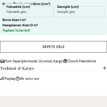
Duvar Ölçülerinizi Girin (cm²)
Yükseklik (cm)
Genişlik (cm)
Birim Alan:
1 m²
Hesaplanan Alan:
0 m²
Toplam Tutar:
₺0
SEPETE EKLE
Tüm Siparişlerinizde Ücretsiz Kargo
Özenli Paketleme
Teslimat & Kargo
Paylaş
Bir soru sor