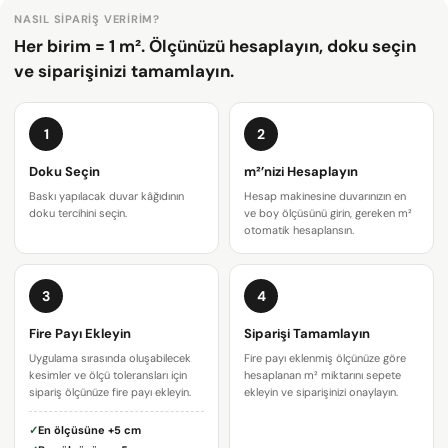
NASIL SIPARIŞ VERIRIM?
Her birim = 1 m². Ölçünüzü hesaplayın, doku seçin
ve siparişinizi tamamlayın.
1
2
Doku Seçin
m²’nizi Hesaplayın
Baskı yapılacak duvar kâğıdının
Hesap makinesine duvarınızın en
doku tercihini seçin.
ve boy ölçüsünü girin, gereken m²
otomatik hesaplansın.
3
4
Bir soru sor
Fire Payı Ekleyin
Siparişi Tamamlayın
Uygulama sırasında oluşabilecek
Fire payı eklenmiş ölçünüze göre
Adınız
kesimler ve ölçü toleransları için
hesaplanan m² miktarını sepete
sipariş ölçünüze fire payı ekleyin.
ekleyin ve siparişinizi onaylayın.
E-
✓
En ölçüsüne
+5 cm
posta