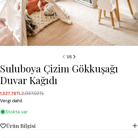
1
/
6
Suluboya Çizim Gökkuşağı
Duvar Kağıdı
2,037.02TL
1,527.76TL
Satış
Normal
ücreti
fiyat
Vergi dahil.
Stokta var
Ürün Bilgisi