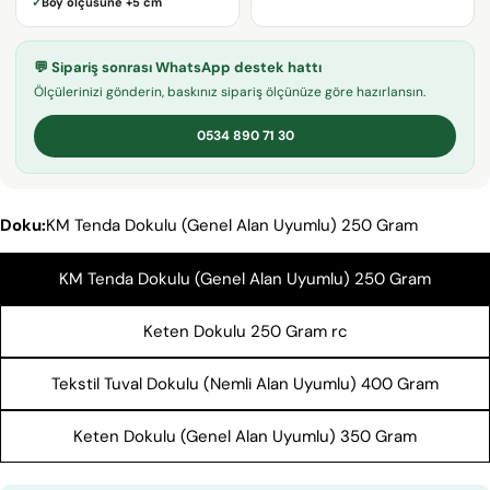
✓
Boy ölçüsüne
+5 cm
adresiniz
Bu ürünü paylaş
Telefonunuz
KOPYALA
💬 Sipariş sonrası WhatsApp destek hattı
Paylaş
Mesajın
Ölçülerinizi gönderin, baskınız sipariş ölçünüze göre hazırlansın.
Facebook'ta
X'te
Pinterest'teki
Paylaş
paylaş
Pin
0534 890 71 30
* işaretli alanların doldurulması zorunludur.
Doku:
KM Tenda Dokulu (Genel Alan Uyumlu) 250 Gram
SORU GÖNDER
KM Tenda Dokulu (Genel Alan Uyumlu) 250 Gram
Keten Dokulu 250 Gram rc
Tekstil Tuval Dokulu (Nemli Alan Uyumlu) 400 Gram
Keten Dokulu (Genel Alan Uyumlu) 350 Gram