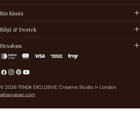
Biz Kimiz
Bilgi & Destek
Hesabım
Facebook
instagram
Pinterest'te
Youtube
Ödeme
© 2026
TENDA EXCLUSIVE
.
Creative Studio /+ London
metodları
alitasyapan.com