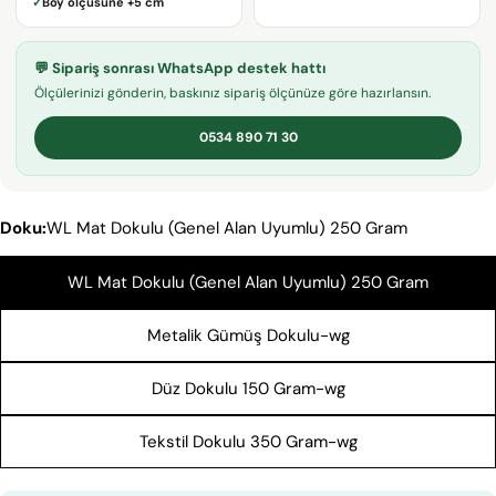
✓
Boy ölçüsüne
+5 cm
adresiniz
Bu ürünü paylaş
Telefonunuz
KOPYALA
💬 Sipariş sonrası WhatsApp destek hattı
Paylaş
Mesajın
Ölçülerinizi gönderin, baskınız sipariş ölçünüze göre hazırlansın.
Facebook'ta
X'te
Pinterest'teki
Paylaş
paylaş
Pin
0534 890 71 30
* işaretli alanların doldurulması zorunludur.
Doku:
WL Mat Dokulu (Genel Alan Uyumlu) 250 Gram
SORU GÖNDER
WL Mat Dokulu (Genel Alan Uyumlu) 250 Gram
Metalik Gümüş Dokulu-wg
Düz Dokulu 150 Gram-wg
Tekstil Dokulu 350 Gram-wg