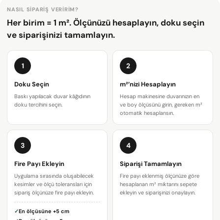
NASIL SIPARIŞ VERIRIM?
Her birim = 1 m². Ölçünüzü hesaplayın, doku seçin
ve siparişinizi tamamlayın.
1
2
Doku Seçin
m²’nizi Hesaplayın
Baskı yapılacak duvar kâğıdının
Hesap makinesine duvarınızın en
doku tercihini seçin.
ve boy ölçüsünü girin, gereken m²
otomatik hesaplansın.
3
4
Bir soru sor
Fire Payı Ekleyin
Siparişi Tamamlayın
Uygulama sırasında oluşabilecek
Fire payı eklenmiş ölçünüze göre
Adınız
kesimler ve ölçü toleransları için
hesaplanan m² miktarını sepete
sipariş ölçünüze fire payı ekleyin.
ekleyin ve siparişinizi onaylayın.
E-
✓
En ölçüsüne
+5 cm
posta