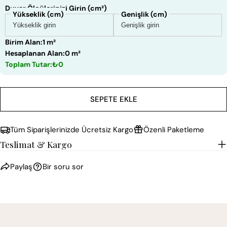
Duvar Ölçülerinizi Girin (cm²)
Yükseklik (cm)
Genişlik (cm)
Birim Alan:
1 m²
Hesaplanan Alan:
0 m²
Toplam Tutar:
₺0
SEPETE EKLE
Tüm Siparişlerinizde Ücretsiz Kargo
Özenli Paketleme
Teslimat & Kargo
Paylaş
Bir soru sor