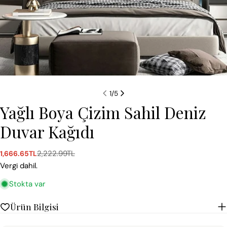
1
/
5
Yağlı Boya Çizim Sahil Deniz
Duvar Kağıdı
2,222.99TL
1,666.65TL
Satış
Normal
ücreti
fiyat
Vergi dahil.
Stokta var
Ürün Bilgisi