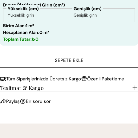
Duvar Ölçülerinizi Girin (cm²)
Yükseklik (cm)
Genişlik (cm)
Birim Alan:
1 m²
Hesaplanan Alan:
0 m²
Toplam Tutar:
₺0
SEPETE EKLE
Tüm Siparişlerinizde Ücretsiz Kargo
Özenli Paketleme
Teslimat & Kargo
Paylaş
Bir soru sor