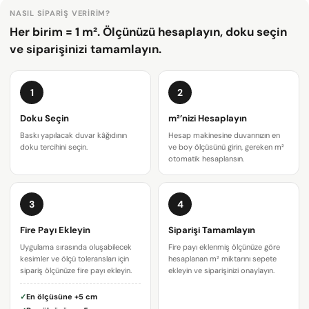
NASIL SIPARIŞ VERIRIM?
Her birim = 1 m². Ölçünüzü hesaplayın, doku seçin
ve siparişinizi tamamlayın.
1
2
Doku Seçin
m²’nizi Hesaplayın
Baskı yapılacak duvar kâğıdının
Hesap makinesine duvarınızın en
doku tercihini seçin.
ve boy ölçüsünü girin, gereken m²
otomatik hesaplansın.
3
4
Bir soru sor
Fire Payı Ekleyin
Siparişi Tamamlayın
Uygulama sırasında oluşabilecek
Fire payı eklenmiş ölçünüze göre
Adınız
kesimler ve ölçü toleransları için
hesaplanan m² miktarını sepete
sipariş ölçünüze fire payı ekleyin.
ekleyin ve siparişinizi onaylayın.
E-
✓
En ölçüsüne
+5 cm
posta