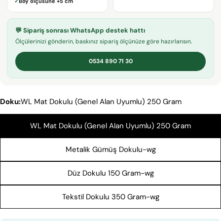
✓
Boy ölçüsüne
+5 cm
adresiniz
Bu ürünü paylaş
Telefonunuz
KOPYALA
💬 Sipariş sonrası WhatsApp destek hattı
Paylaş
Mesajın
Ölçülerinizi gönderin, baskınız sipariş ölçünüze göre hazırlansın.
Facebook'ta
X'te
Pinterest'teki
Paylaş
paylaş
Pin
0534 890 71 30
* işaretli alanların doldurulması zorunludur.
Doku:
WL Mat Dokulu (Genel Alan Uyumlu) 250 Gram
SORU GÖNDER
WL Mat Dokulu (Genel Alan Uyumlu) 250 Gram
Metalik Gümüş Dokulu-wg
Düz Dokulu 150 Gram-wg
Tekstil Dokulu 350 Gram-wg