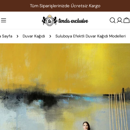
İçeriğe
Tüm Siparişlerinizde
Ücretsiz Kargo
atla
S
 Sayfa
Duvar Kağıdı
Suluboya Efektli Duvar Kağıdı Modelleri
Ürün
bilgilerine
atla
0 medyasını modda açın