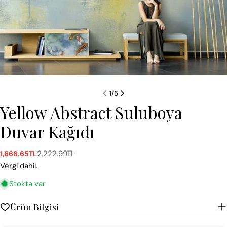
1
/
5
Yellow Abstract Suluboya
Duvar Kağıdı
2,222.99TL
1,666.65TL
Satış
Normal
ücreti
fiyat
Vergi dahil.
Stokta var
Ürün Bilgisi