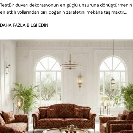
TestBir duvarı dekorasyonun en güçlü unsuruna dönüştürmenin
en etkili yollarından biri, doğanın zarafetini mekâna taşımaktır.
Çiçekli duvar kağıdı tam da bunu yapar — hem estetik hem
DAHA FAZLA BILGI EDIN
huzurlu hem de karakterli.