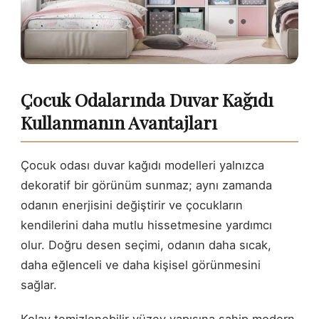
Bu makaleyi paylaş
KOPYALA
Çocuk Odalarında Duvar Kağıdı
Facebook'ta
X'te
Pinterest'teki
Paylaş
paylaş
Pin
Kullanmanın Avantajları
Çocuk odası duvar kağıdı modelleri yalnızca
dekoratif bir görünüm sunmaz; aynı zamanda
odanın enerjisini değiştirir ve çocukların
kendilerini daha mutlu hissetmesine yardımcı
olur. Doğru desen seçimi, odanın daha sıcak,
daha eğlenceli ve daha kişisel görünmesini
sağlar.
Kolay temizlenebilir yüzey yapısına sahip modern