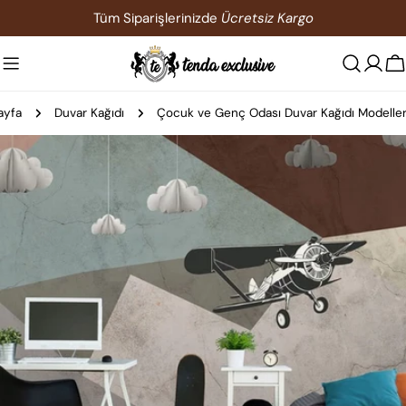
İçeriğe
Tüm Siparişlerinizde
Ücretsiz Kargo
atla
S
ayfa
Duvar Kağıdı
Çocuk ve Genç Odası Duvar Kağıdı Modeller
Ürün
bilgilerine
atla
0 medyasını modda açın