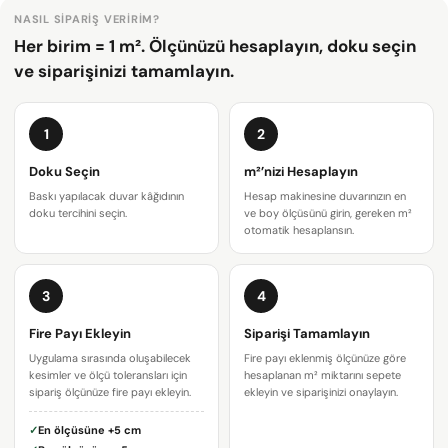
NASIL SIPARIŞ VERIRIM?
Her birim = 1 m². Ölçünüzü hesaplayın, doku seçin
ve siparişinizi tamamlayın.
1
2
Doku Seçin
m²’nizi Hesaplayın
Baskı yapılacak duvar kâğıdının
Hesap makinesine duvarınızın en
doku tercihini seçin.
ve boy ölçüsünü girin, gereken m²
otomatik hesaplansın.
3
4
Bir soru sor
Fire Payı Ekleyin
Siparişi Tamamlayın
Uygulama sırasında oluşabilecek
Fire payı eklenmiş ölçünüze göre
Adınız
kesimler ve ölçü toleransları için
hesaplanan m² miktarını sepete
sipariş ölçünüze fire payı ekleyin.
ekleyin ve siparişinizi onaylayın.
E-
✓
En ölçüsüne
+5 cm
posta