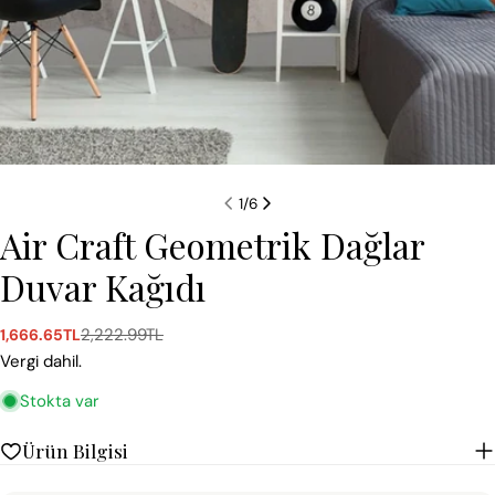
1
/
6
Air Craft Geometrik Dağlar
Duvar Kağıdı
2,222.99TL
1,666.65TL
Satış
Normal
ücreti
fiyat
Vergi dahil.
Stokta var
Ürün Bilgisi