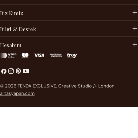
Biz Kimiz
Bilgi & Destek
Hesabım
Facebook
instagram
Pinterest'te
Youtube
Ödeme
© 2026
TENDA EXCLUSIVE
.
Creative Studio /+ London
metodları
alitasyapan.com