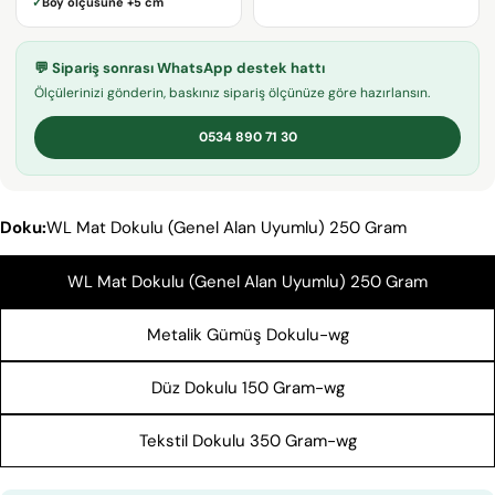
✓
Boy ölçüsüne
+5 cm
adresiniz
Bu ürünü paylaş
Telefonunuz
KOPYALA
💬 Sipariş sonrası WhatsApp destek hattı
Paylaş
Mesajın
Ölçülerinizi gönderin, baskınız sipariş ölçünüze göre hazırlansın.
Facebook'ta
X'te
Pinterest'teki
Paylaş
paylaş
Pin
0534 890 71 30
* işaretli alanların doldurulması zorunludur.
Doku:
WL Mat Dokulu (Genel Alan Uyumlu) 250 Gram
SORU GÖNDER
WL Mat Dokulu (Genel Alan Uyumlu) 250 Gram
Metalik Gümüş Dokulu-wg
Düz Dokulu 150 Gram-wg
Tekstil Dokulu 350 Gram-wg