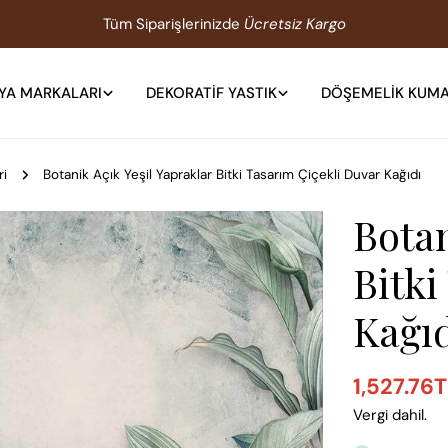
Tüm Siparişlerinizde
Ücretsiz Kargo
YA MARKALARI
DEKORATIF YASTIK
DÖŞEMELIK KUM
ri
Botanik Açık Yeşil Yapraklar Bitki Tasarım Çiçekli Duvar Kağıdı
Botan
Bitki
Kağı
1,527.76
Satış
Normal
Vergi dahil.
ücreti
fiyat