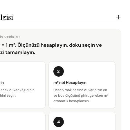
da açın
lgisi
IŞ VERIRIM?
 = 1 m². Ölçünüzü hesaplayın, doku seçin ve
izi tamamlayın.
2
in
m²’nizi Hesaplayın
lacak duvar kâğıdının
Hesap makinesine duvarınızın en
hini seçin.
ve boy ölçüsünü girin, gereken m²
otomatik hesaplansın.
Bir soru sor
4
Adınız