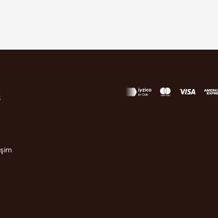
m
işim