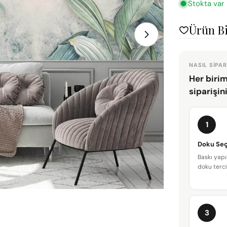
Stokta var
1 medyasını mod
Ürün Bi
NASIL SIPAR
Her birim
siparişin
1
Doku Seç
Baskı yapı
doku terci
3