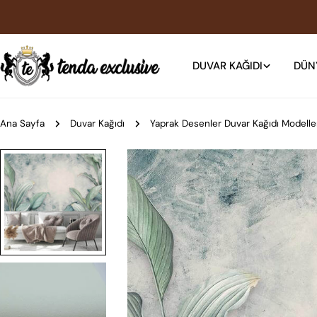
İçeriğe
atla
DUVAR KAĞIDI
DÜN
Ana Sayfa
Duvar Kağıdı
Yaprak Desenler Duvar Kağıdı Modelle
Ürün
bilgilerine
atla