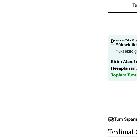
Te
Duvar Ölçüle
Yükseklik
Birim Alan:
1
Hesaplanan 
Toplam Tuta
Tüm Sipari
Teslimat