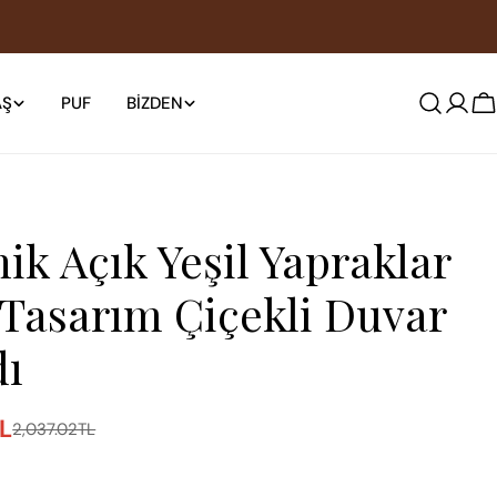
AŞ
PUF
BIZDEN
S
ik Açık Yeşil Yapraklar
 Tasarım Çiçekli Duvar
dı
TL
2,037.02TL