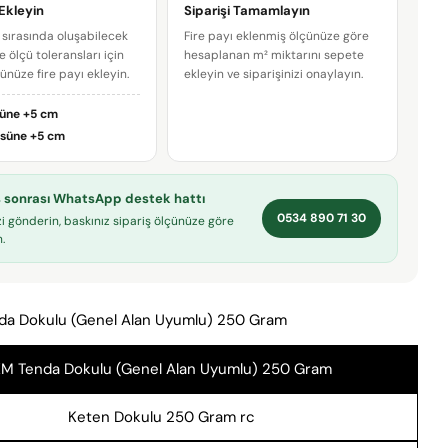
 Ekleyin
Siparişi Tamamlayın
sırasında oluşabilecek
Fire payı eklenmiş ölçünüze göre
E-
e ölçü toleransları için
hesaplanan m² miktarını sepete
posta
çünüze fire payı ekleyin.
ekleyin ve siparişinizi onaylayın.
adresiniz
Bu ürünü paylaş
Telefonunuz
süne
+5 cm
KOPYALA
üsüne
+5 cm
Paylaş
Mesajın
Facebook'ta
X'te
Pinterest'teki
Paylaş
paylaş
Pin
iş sonrası WhatsApp destek hattı
0534 890 71 30
zi gönderin, baskınız sipariş ölçünüze göre
.
* işaretli alanların doldurulması zorunludur.
SORU GÖNDER
da Dokulu (Genel Alan Uyumlu) 250 Gram
M Tenda Dokulu (Genel Alan Uyumlu) 250 Gram
Keten Dokulu 250 Gram rc