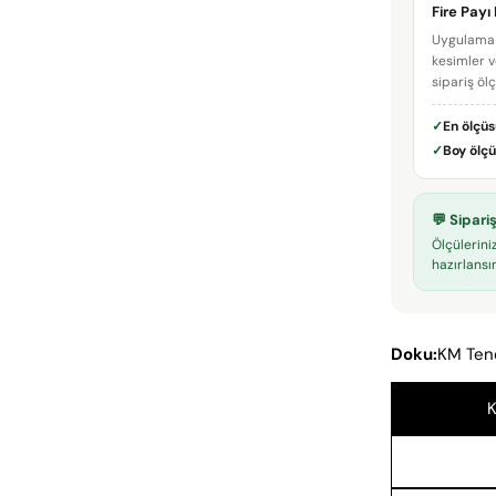
Fire Payı
Uygulama 
kesimler v
sipariş öl
✓
En ölçü
✓
Boy ölç
💬 Sipar
Ölçülerini
hazırlansın
Doku:
KM Ten
K