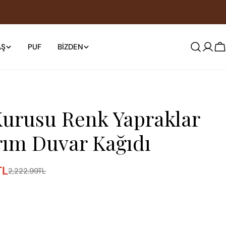
AŞ
PUF
BIZDEN
S
Kurusu Renk Yapraklar
rım Duvar Kağıdı
TL
2,222.99TL