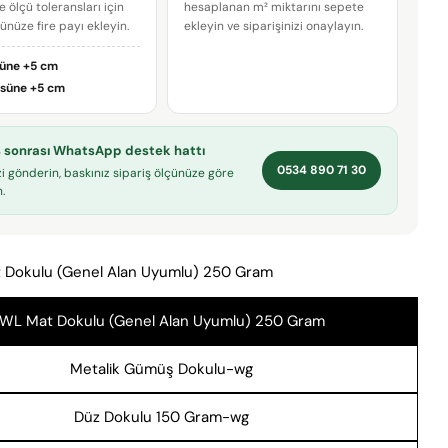
e ölçü toleransları için
hesaplanan m² miktarını sepete
çünüze fire payı ekleyin.
ekleyin ve siparişinizi onaylayın.
E-
posta
süne
+5 cm
adresiniz
Bu ürünü paylaş
Telefonunuz
üsüne
+5 cm
KOPYALA
Paylaş
Mesajın
iş sonrası WhatsApp destek hattı
Facebook'ta
X'te
Pinterest'teki
0534 890 71 30
Paylaş
paylaş
Pin
zi gönderin, baskınız sipariş ölçünüze göre
.
* işaretli alanların doldurulması zorunludur.
 Dokulu (Genel Alan Uyumlu) 250 Gram
SORU GÖNDER
WL Mat Dokulu (Genel Alan Uyumlu) 250 Gram
Metalik Gümüş Dokulu-wg
Düz Dokulu 150 Gram-wg