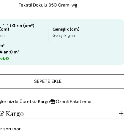
Tekstil Dokulu 350 Gram-wg
rinizi Girin (cm²)
 (cm)
Genişlik (cm)
 m²
Alan:
0 m²
r:
₺0
SEPETE EKLE
şlerinizde Ücretsiz Kargo
Özenli Paketleme
 & Kargo
ir soru sor