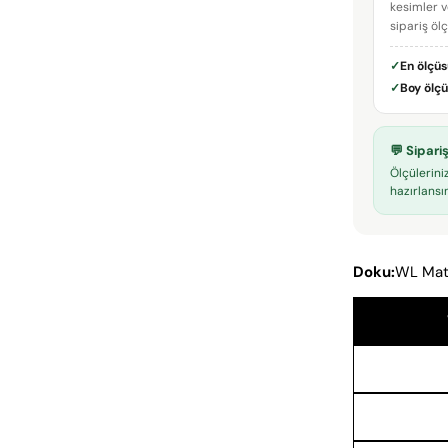
kesimler v
sipariş öl
✓
En ölçü
✓
Boy ölç
💬 Sipar
Ölçülerini
hazırlansın
Doku:
WL Mat