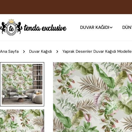
İçeriğe
atla
DUVAR KAĞIDI
DÜN
Ana Sayfa
Duvar Kağıdı
Yaprak Desenler Duvar Kağıdı Modelle
Ürün
bilgilerine
atla