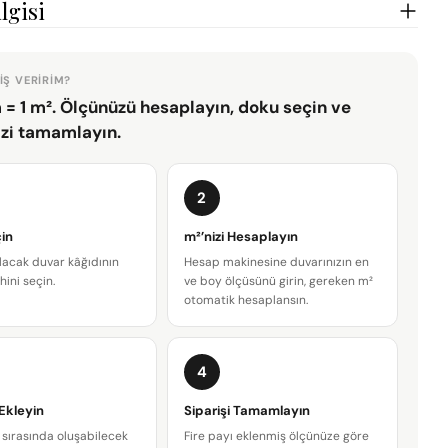
lgisi
da açın
IŞ VERIRIM?
 = 1 m². Ölçünüzü hesaplayın, doku seçin ve
izi tamamlayın.
2
in
m²’nizi Hesaplayın
lacak duvar kâğıdının
Hesap makinesine duvarınızın en
hini seçin.
ve boy ölçüsünü girin, gereken m²
otomatik hesaplansın.
4
Bir soru sor
 Ekleyin
Siparişi Tamamlayın
Adınız
sırasında oluşabilecek
Fire payı eklenmiş ölçünüze göre