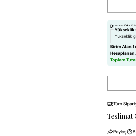
Duvar Ölçüle
Yükseklik
Birim Alan:
1
Hesaplanan 
Toplam Tuta
Tüm Sipari
Teslimat
Paylaş
B