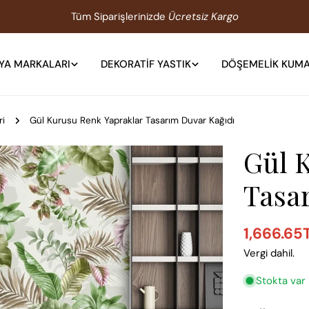
Tüm Siparişlerinizde
Ücretsiz Kargo
YA MARKALARI
DEKORATIF YASTIK
DÖŞEMELIK KUM
ri
Gül Kurusu Renk Yapraklar Tasarım Duvar Kağıdı
Gül 
Tasa
1,666.65
Satış
Normal
Vergi dahil.
ücreti
fiyat
Stokta var