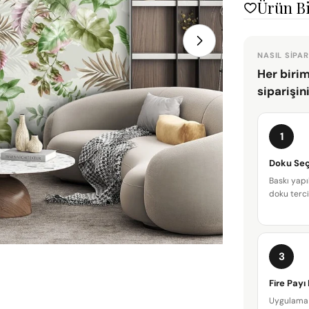
Ürün Bi
1 medyasını mod
NASIL SIPAR
Her birim
siparişin
1
Doku Seç
Baskı yapı
doku terci
3
Fire Payı
Uygulama 