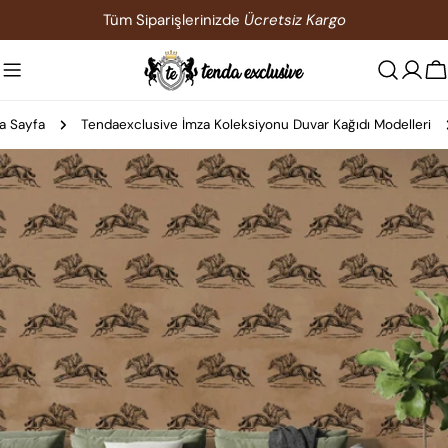
İçeriğe
Tüm Siparişlerinizde
Ücretsiz Kargo
atla
S
a Sayfa
Tendaexclusive İmza Koleksiyonu Duvar Kağıdı Modelleri
Ürün
bilgilerine
atla
0 medyasını modda açın