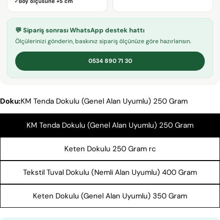
✓
Boy ölçüsüne
+5 cm
adresiniz
Bu ürünü paylaş
Telefonunuz
KOPYALA
💬 Sipariş sonrası WhatsApp destek hattı
Paylaş
Mesajın
Ölçülerinizi gönderin, baskınız sipariş ölçünüze göre hazırlansın.
Facebook'ta
X'te
Pinterest'teki
Paylaş
paylaş
Pin
0534 890 71 30
* işaretli alanların doldurulması zorunludur.
Doku:
KM Tenda Dokulu (Genel Alan Uyumlu) 250 Gram
SORU GÖNDER
KM Tenda Dokulu (Genel Alan Uyumlu) 250 Gram
Keten Dokulu 250 Gram rc
Tekstil Tuval Dokulu (Nemli Alan Uyumlu) 400 Gram
Keten Dokulu (Genel Alan Uyumlu) 350 Gram