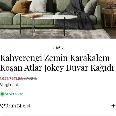
1
/
6
Kahverengi Zemin Karakalem
Koşan Atlar Jokey Duvar Kağıdı
2,037.02TL
1,527.76TL
Satış
Normal
ücreti
fiyat
Vergi dahil.
Stokta var
Ürün Bilgisi