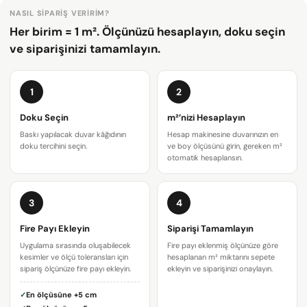
NASIL SIPARIŞ VERIRIM?
Her birim = 1 m². Ölçünüzü hesaplayın, doku seçin
ve siparişinizi tamamlayın.
1
2
Doku Seçin
m²’nizi Hesaplayın
Baskı yapılacak duvar kâğıdının
Hesap makinesine duvarınızın en
doku tercihini seçin.
ve boy ölçüsünü girin, gereken m²
otomatik hesaplansın.
3
4
Bir soru sor
Fire Payı Ekleyin
Siparişi Tamamlayın
Uygulama sırasında oluşabilecek
Fire payı eklenmiş ölçünüze göre
Adınız
kesimler ve ölçü toleransları için
hesaplanan m² miktarını sepete
sipariş ölçünüze fire payı ekleyin.
ekleyin ve siparişinizi onaylayın.
E-
✓
En ölçüsüne
+5 cm
posta