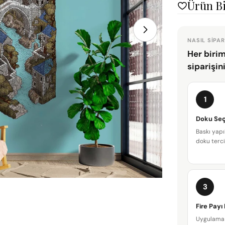
Ürün Bi
NASIL SIPAR
Her birim
siparişin
1
Doku Seç
Baskı yapı
doku terci
3
Fire Payı
Uygulama 