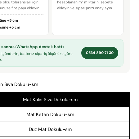
e ölçü toleransları için
hesaplanan m² miktarını sepete
çünüze fire payı ekleyin.
ekleyin ve siparişinizi onaylayın.
E-
posta
süne
+5 cm
adresiniz
Bu ürünü paylaş
Telefonunuz
üsüne
+5 cm
KOPYALA
Paylaş
Mesajın
iş sonrası WhatsApp destek hattı
Facebook'ta
X'te
Pinterest'teki
0534 890 71 30
Paylaş
paylaş
Pin
zi gönderin, baskınız sipariş ölçünüze göre
.
* işaretli alanların doldurulması zorunludur.
ın Sıva Dokulu-sm
SORU GÖNDER
Mat Kalın Sıva Dokulu-sm
Mat Keten Dokulu-sm
Düz Mat Dokulu-sm