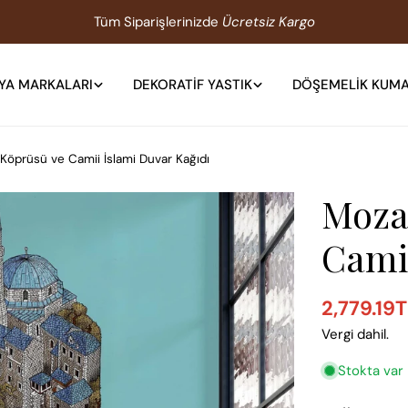
Tüm Siparişlerinizde
Ücretsiz Kargo
YA MARKALARI
DEKORATIF YASTIK
DÖŞEMELIK KUM
Köprüsü ve Camii İslami Duvar Kağıdı
Moza
Cami
2,779.19
Satış
Normal
Vergi dahil.
ücreti
fiyat
1 medyasını mod
Stokta var