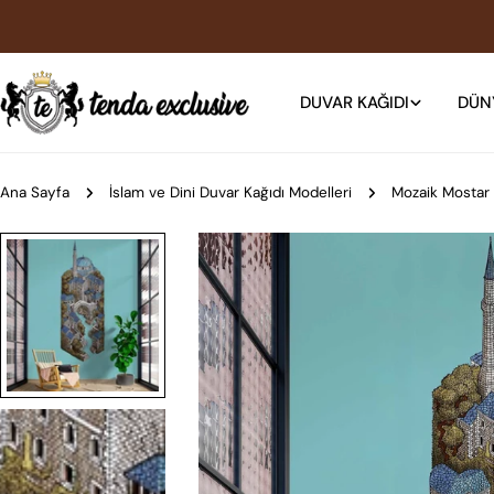
İçeriğe
atla
DUVAR KAĞIDI
DÜN
Ana Sayfa
İslam ve Dini Duvar Kağıdı Modelleri
Mozaik Mostar 
Ürün
bilgilerine
atla