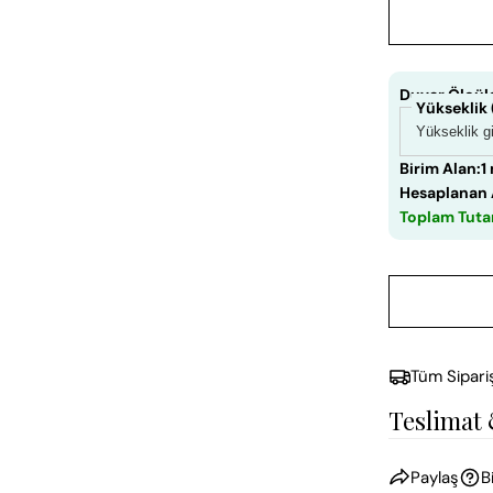
Duvar Ölçüle
Yükseklik
Birim Alan:
1
Hesaplanan 
Toplam Tuta
Tüm Sipari
Teslimat
Paylaş
B