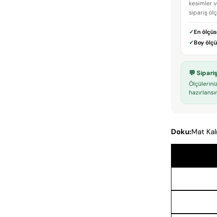
kesimler v
sipariş öl
✓
En ölçü
✓
Boy ölç
💬 Sipar
Ölçülerini
hazırlansın
Doku:
Mat Kal