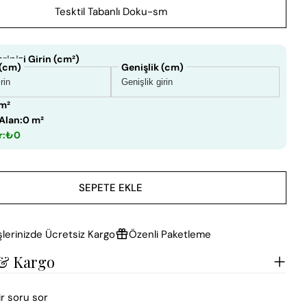
Tesktil Tabanlı Doku-sm
rinizi Girin (cm²)
 (cm)
Genişlik (cm)
 m²
Alan:
0 m²
r:
₺0
SEPETE EKLE
şlerinizde Ücretsiz Kargo
Özenli Paketleme
 & Kargo
ir soru sor