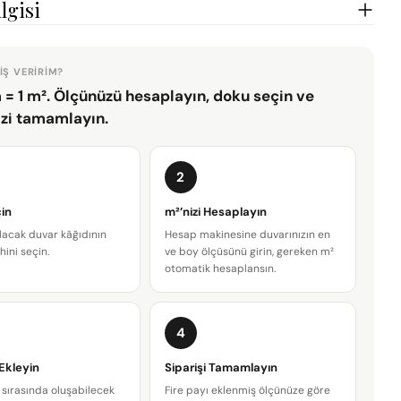
lgisi
IŞ VERIRIM?
 = 1 m². Ölçünüzü hesaplayın, doku seçin ve
izi tamamlayın.
2
in
m²’nizi Hesaplayın
lacak duvar kâğıdının
Hesap makinesine duvarınızın en
hini seçin.
ve boy ölçüsünü girin, gereken m²
otomatik hesaplansın.
4
Bir soru sor
 Ekleyin
Siparişi Tamamlayın
Adınız
sırasında oluşabilecek
Fire payı eklenmiş ölçünüze göre