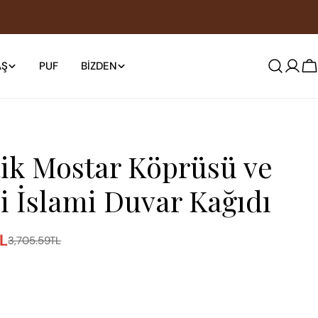
AŞ
PUF
BIZDEN
S
ik Mostar Köprüsü ve
i İslami Duvar Kağıdı
TL
3,705.59TL
da açın