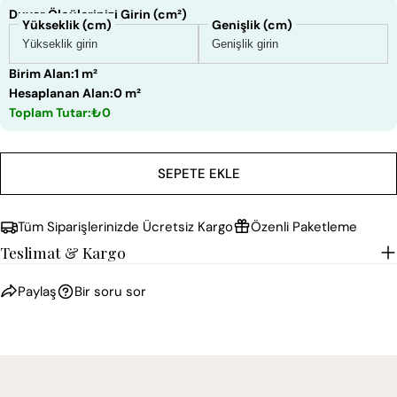
Duvar Ölçülerinizi Girin (cm²)
Yükseklik (cm)
Genişlik (cm)
Birim Alan:
1 m²
Hesaplanan Alan:
0 m²
Toplam Tutar:
₺0
SEPETE EKLE
Tüm Siparişlerinizde Ücretsiz Kargo
Özenli Paketleme
Teslimat & Kargo
Paylaş
Bir soru sor