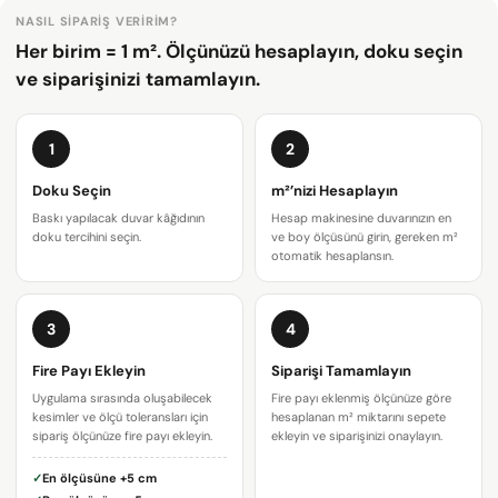
NASIL SIPARIŞ VERIRIM?
Her birim = 1 m². Ölçünüzü hesaplayın, doku seçin
ve siparişinizi tamamlayın.
1
2
Doku Seçin
m²’nizi Hesaplayın
Baskı yapılacak duvar kâğıdının
Hesap makinesine duvarınızın en
doku tercihini seçin.
ve boy ölçüsünü girin, gereken m²
otomatik hesaplansın.
3
4
Bir soru sor
Fire Payı Ekleyin
Siparişi Tamamlayın
Uygulama sırasında oluşabilecek
Fire payı eklenmiş ölçünüze göre
Adınız
kesimler ve ölçü toleransları için
hesaplanan m² miktarını sepete
sipariş ölçünüze fire payı ekleyin.
ekleyin ve siparişinizi onaylayın.
E-
✓
En ölçüsüne
+5 cm
posta