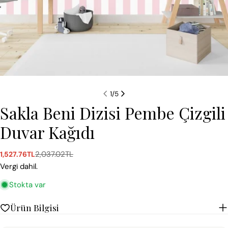
1
/
5
Sakla Beni Dizisi Pembe Çizgili
Duvar Kağıdı
2,037.02TL
1,527.76TL
Satış
Normal
ücreti
fiyat
Vergi dahil.
Stokta var
Ürün Bilgisi