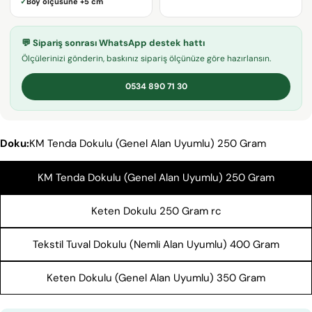
✓
Boy ölçüsüne
+5 cm
adresiniz
Bu ürünü paylaş
Telefonunuz
KOPYALA
💬 Sipariş sonrası WhatsApp destek hattı
Paylaş
Mesajın
Ölçülerinizi gönderin, baskınız sipariş ölçünüze göre hazırlansın.
Facebook'ta
X'te
Pinterest'teki
Paylaş
paylaş
Pin
0534 890 71 30
* işaretli alanların doldurulması zorunludur.
Doku:
KM Tenda Dokulu (Genel Alan Uyumlu) 250 Gram
SORU GÖNDER
KM Tenda Dokulu (Genel Alan Uyumlu) 250 Gram
Keten Dokulu 250 Gram rc
Tekstil Tuval Dokulu (Nemli Alan Uyumlu) 400 Gram
Keten Dokulu (Genel Alan Uyumlu) 350 Gram