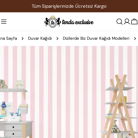
İçeriğe
Tüm Siparişlerinizde
Ücretsiz Kargo
atla
S
na Sayfa
Duvar Kağıdı
Dizilerde Biz Duvar Kağıdı Modelleri
Ürün
bilgilerine
atla
0 medyasını modda açın