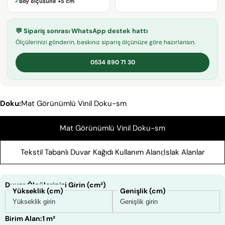
✓
Boy ölçüsüne
+5 cm
KOPYALA
Paylaş
Mesajın
Facebook'ta
X'te
Pinterest'teki
💬 Sipariş sonrası WhatsApp destek hattı
Paylaş
paylaş
Pin
Ölçülerinizi gönderin, baskınız sipariş ölçünüze göre hazırlansın.
0534 890 71 30
* işaretli alanların doldurulması zorunludur.
SORU GÖNDER
Doku:
Mat Görünümlü Vinil Doku-sm
Mat Görünümlü Vinil Doku-sm
Tekstil Tabanlı Duvar Kağıdı Kullanım Alanı;Islak Alanlar
Duvar Ölçülerinizi Girin (cm²)
Yükseklik (cm)
Genişlik (cm)
Birim Alan:
1 m²