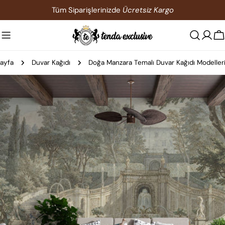
İçeriğe
Tüm Siparişlerinizde
Ücretsiz Kargo
atla
S
ayfa
Duvar Kağıdı
Doğa Manzara Temalı Duvar Kağıdı Modeller
Ürün
bilgilerine
atla
0 medyasını modda açın