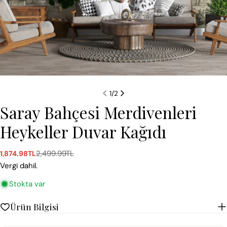
1
/
2
Saray Bahçesi Merdivenleri
Heykeller Duvar Kağıdı
2,499.99TL
1,874.98TL
Satış
Normal
ücreti
fiyat
Vergi dahil.
Stokta var
Ürün Bilgisi