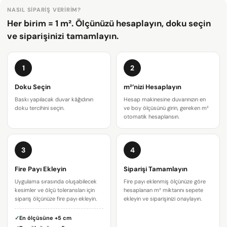
NASIL SIPARIŞ VERIRIM?
Her birim = 1 m². Ölçünüzü hesaplayın, doku seçin
ve siparişinizi tamamlayın.
1
2
Doku Seçin
m²’nizi Hesaplayın
Baskı yapılacak duvar kâğıdının
Hesap makinesine duvarınızın en
doku tercihini seçin.
ve boy ölçüsünü girin, gereken m²
otomatik hesaplansın.
Bir soru sor
3
4
Adınız
Fire Payı Ekleyin
Siparişi Tamamlayın
Uygulama sırasında oluşabilecek
Fire payı eklenmiş ölçünüze göre
E-
kesimler ve ölçü toleransları için
hesaplanan m² miktarını sepete
posta
sipariş ölçünüze fire payı ekleyin.
ekleyin ve siparişinizi onaylayın.
adresiniz
Bu ürünü paylaş
Telefonunuz
✓
En ölçüsüne
+5 cm