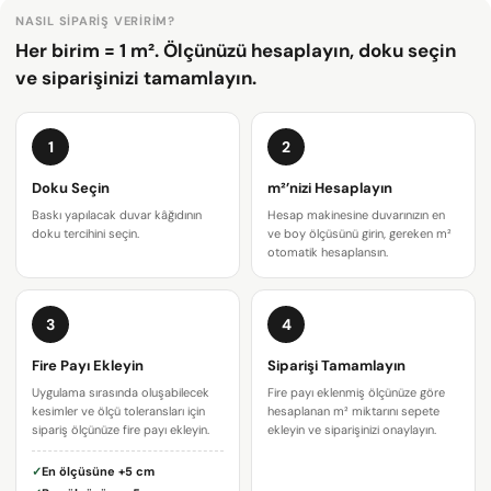
NASIL SIPARIŞ VERIRIM?
Her birim = 1 m². Ölçünüzü hesaplayın, doku seçin
ve siparişinizi tamamlayın.
1
2
Doku Seçin
m²’nizi Hesaplayın
Baskı yapılacak duvar kâğıdının
Hesap makinesine duvarınızın en
doku tercihini seçin.
ve boy ölçüsünü girin, gereken m²
otomatik hesaplansın.
3
4
Bir soru sor
Fire Payı Ekleyin
Siparişi Tamamlayın
Uygulama sırasında oluşabilecek
Fire payı eklenmiş ölçünüze göre
Adınız
kesimler ve ölçü toleransları için
hesaplanan m² miktarını sepete
sipariş ölçünüze fire payı ekleyin.
ekleyin ve siparişinizi onaylayın.
E-
✓
En ölçüsüne
+5 cm
posta