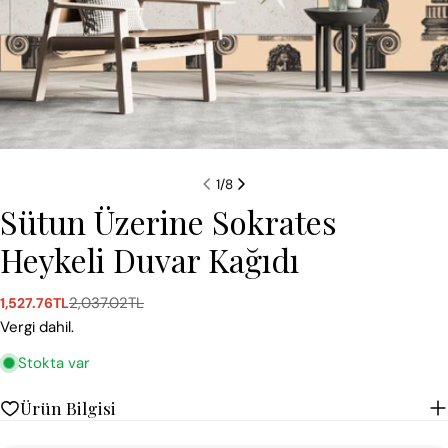
1
/
8
Sütun Üzerine Sokrates
Heykeli Duvar Kağıdı
2,037.02TL
1,527.76TL
Satış
Normal
ücreti
fiyat
Vergi dahil.
Stokta var
Ürün Bilgisi