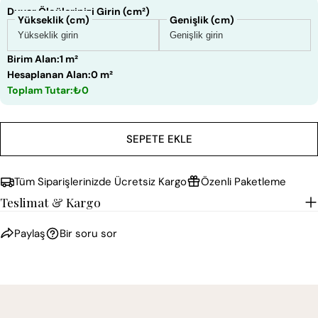
Duvar Ölçülerinizi Girin (cm²)
Yükseklik (cm)
Genişlik (cm)
Birim Alan:
1 m²
Hesaplanan Alan:
0 m²
Toplam Tutar:
₺0
SEPETE EKLE
Tüm Siparişlerinizde Ücretsiz Kargo
Özenli Paketleme
Teslimat & Kargo
Paylaş
Bir soru sor