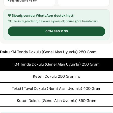
✓
Boy ölçüsüne
+5 cm
adresiniz
Bu ürünü paylaş
Telefonunuz
KOPYALA
💬 Sipariş sonrası WhatsApp destek hattı
Paylaş
Mesajın
Ölçülerinizi gönderin, baskınız sipariş ölçünüze göre hazırlansın.
Facebook'ta
X'te
Pinterest'teki
Paylaş
paylaş
Pin
0534 890 71 30
* işaretli alanların doldurulması zorunludur.
Doku:
KM Tenda Dokulu (Genel Alan Uyumlu) 250 Gram
SORU GÖNDER
KM Tenda Dokulu (Genel Alan Uyumlu) 250 Gram
Keten Dokulu 250 Gram rc
Tekstil Tuval Dokulu (Nemli Alan Uyumlu) 400 Gram
Keten Dokulu (Genel Alan Uyumlu) 350 Gram