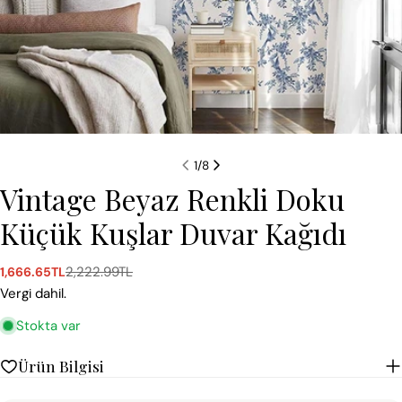
1
/
8
Vintage Beyaz Renkli Doku
Küçük Kuşlar Duvar Kağıdı
2,222.99TL
1,666.65TL
Satış
Normal
ücreti
fiyat
Vergi dahil.
Stokta var
Ürün Bilgisi