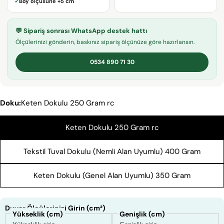
✓
Boy ölçüsüne
+5 cm
KOPYALA
Paylaş
Mesajın
💬 Sipariş sonrası WhatsApp destek hattı
Facebook'ta
X'te
Pinterest'teki
Ölçülerinizi gönderin, baskınız sipariş ölçünüze göre hazırlansın.
Paylaş
paylaş
Pin
0534 890 71 30
* işaretli alanların doldurulması zorunludur.
SORU GÖNDER
Doku:
Keten Dokulu 250 Gram rc
Keten Dokulu 250 Gram rc
Tekstil Tuval Dokulu (Nemli Alan Uyumlu) 400 Gram
Keten Dokulu (Genel Alan Uyumlu) 350 Gram
Duvar Ölçülerinizi Girin (cm²)
Yükseklik (cm)
Genişlik (cm)