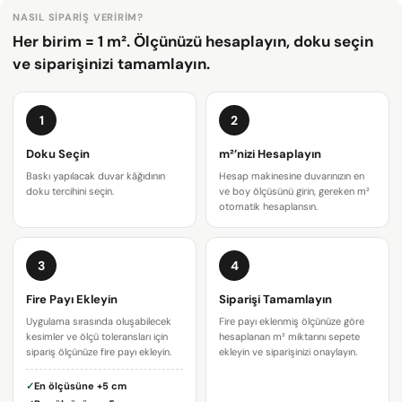
NASIL SIPARIŞ VERIRIM?
Her birim = 1 m². Ölçünüzü hesaplayın, doku seçin
ve siparişinizi tamamlayın.
1
2
Doku Seçin
m²’nizi Hesaplayın
Baskı yapılacak duvar kâğıdının
Hesap makinesine duvarınızın en
doku tercihini seçin.
ve boy ölçüsünü girin, gereken m²
otomatik hesaplansın.
3
4
Bir soru sor
Fire Payı Ekleyin
Siparişi Tamamlayın
Adınız
Uygulama sırasında oluşabilecek
Fire payı eklenmiş ölçünüze göre
kesimler ve ölçü toleransları için
hesaplanan m² miktarını sepete
E-
sipariş ölçünüze fire payı ekleyin.
ekleyin ve siparişinizi onaylayın.
posta
✓
En ölçüsüne
+5 cm
adresiniz
Bu ürünü paylaş
Telefonunuz