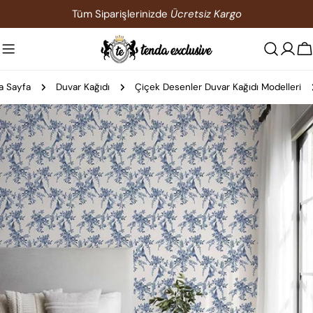
İçeriğe
Tüm Siparişlerinizde
Ücretsiz Kargo
atla
S
a Sayfa
Duvar Kağıdı
Çiçek Desenler Duvar Kağıdı Modelleri
Ürün
bilgilerine
atla
0 medyasını modda açın