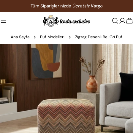
İçeriğe
Tüm Siparişlerinizde
Ücretsiz Kargo
atla
S
Ana Sayfa
Puf Modelleri
Zigzag Desenli Bej Gri Puf
Ürün
bilgilerine
atla
0 medyasını modda açın