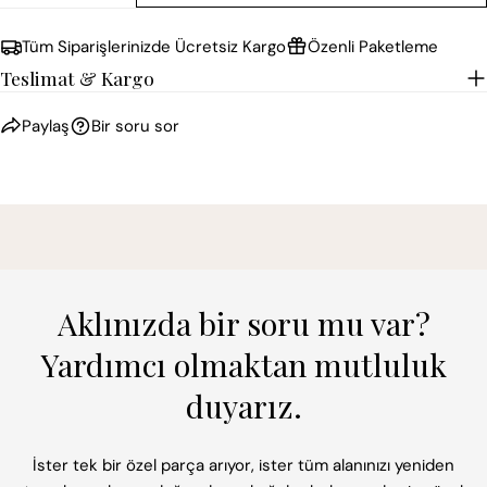
Paylaş
paylaş
Pin
Tüm Siparişlerinizde Ücretsiz Kargo
Özenli Paketleme
Teslimat & Kargo
* işaretli alanların doldurulması zorunludur.
Paylaş
Bir soru sor
SORU GÖNDER
Aklınızda bir soru mu var?
Yardımcı olmaktan mutluluk
duyarız.
İster tek bir özel parça arıyor, ister tüm alanınızı yeniden